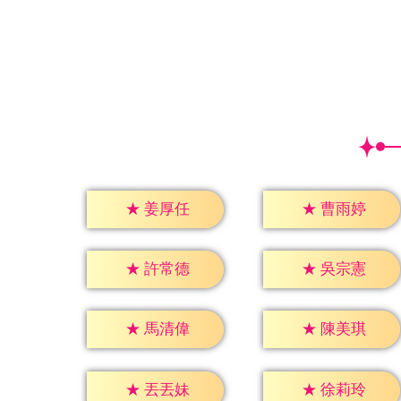
★
姜厚任
★
曹雨婷
★
許常德
★
吳宗憲
★
馬清偉
★
陳美琪
★
丟丟妹
★
徐莉玲