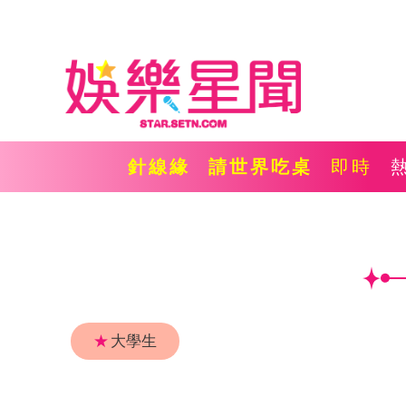
針線緣
請世界吃桌
即時
★
大學生