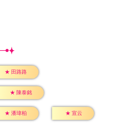
★
田路路
★
陳泰銘
★
宣云
★
潘瑋柏