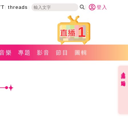
YT
threads
登入
1
音樂
專題
影音
節目
圖輯
直播✦活動