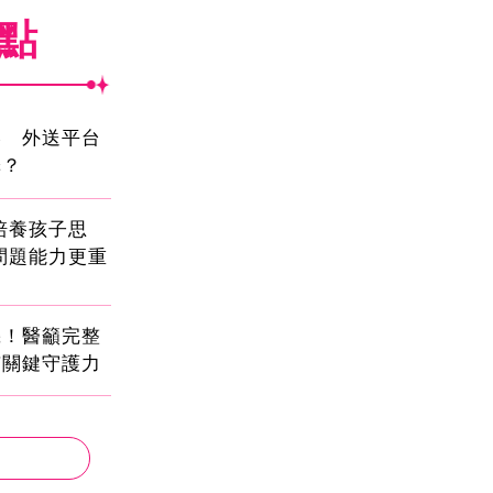
焦點
壓 外送平台
擇？
!培養孩子思
問題能力更重
機！醫籲完整
有關鍵守護力