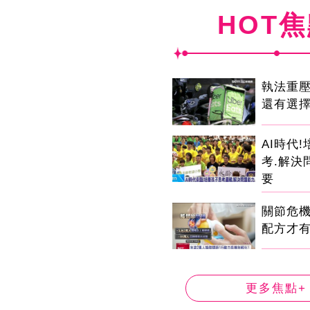
HOT
執法重
還有選
AI時代
考.解決
要
關節危
配方才
更多焦點+