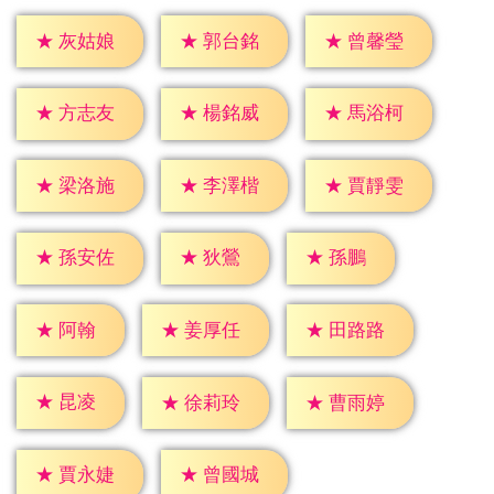
★
灰姑娘
★
郭台銘
★
曾馨瑩
★
方志友
★
楊銘威
★
馬浴柯
★
梁洛施
★
李澤楷
★
賈靜雯
★
狄鶯
★
孫鵬
★
孫安佐
★
阿翰
★
姜厚任
★
田路路
★
昆凌
★
徐莉玲
★
曹雨婷
★
賈永婕
★
曾國城