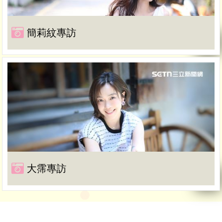
簡莉紋專訪
大霈專訪