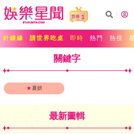
1
針線緣
請世界吃桌
即時
熱門
熱搜
關鍵字
★
夏妍
最新圖輯