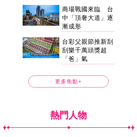
商場戰國來臨 台
中「頂奢大道」逐
漸成形
台彩父親節推新刮
刮樂千萬頭獎超
「爸」氣
更多焦點+
熱門人物