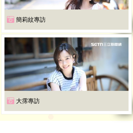
簡莉紋專訪
大霈專訪