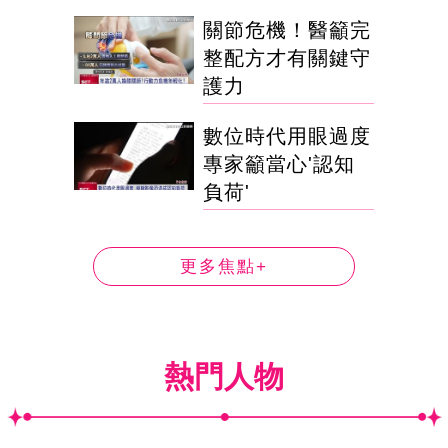
關節危機！醫籲完
整配方才有關鍵守
護力
數位時代用眼過度
專家籲當心'認知
負荷'
更多焦點+
熱門人物