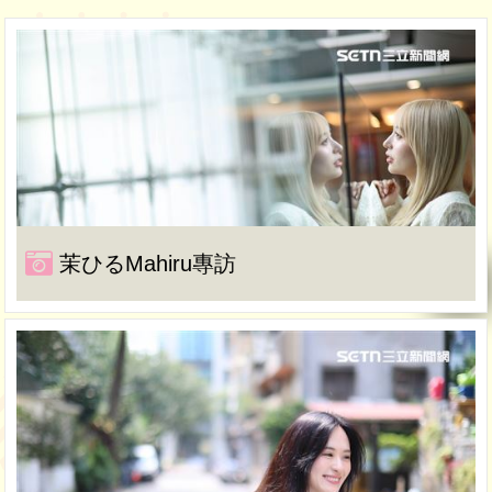
茉ひるMahiru專訪