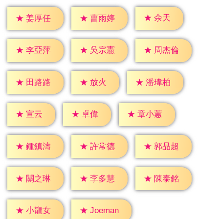
★
余天
★
姜厚任
★
曹雨婷
★
李亞萍
★
吳宗憲
★
周杰倫
★
放火
★
田路路
★
潘瑋柏
★
宣云
★
卓偉
★
章小蕙
★
鍾鎮濤
★
許常德
★
郭品超
★
關之琳
★
李多慧
★
陳泰銘
★
小龍女
★
Joeman