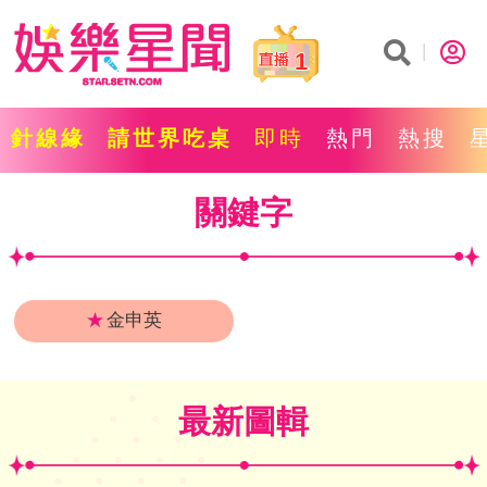
1
針線緣
請世界吃桌
即時
熱門
熱搜
關鍵字
★
金申英
最新圖輯