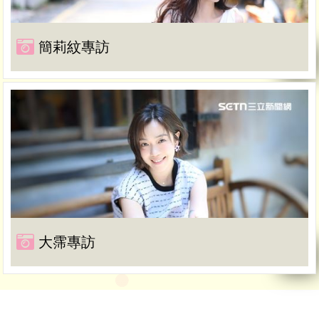
簡莉紋專訪
大霈專訪