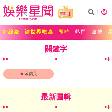
1
針線緣
請世界吃桌
即時
熱門
熱搜
關鍵字
★
金信英
最新圖輯