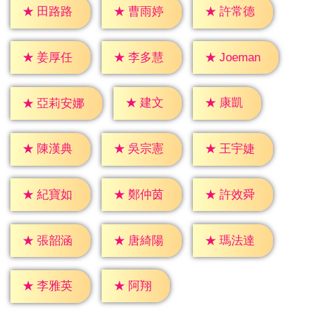
★
田路路
★
曹雨婷
★
許常德
★
姜厚任
★
李多慧
★
Joeman
★
建文
★
康凱
★
亞莉安娜
★
陳漢典
★
吳宗憲
★
王宇婕
★
紀寶如
★
鄭仲茵
★
許效舜
★
張韶涵
★
唐綺陽
★
瑪法達
★
阿翔
★
李雅英