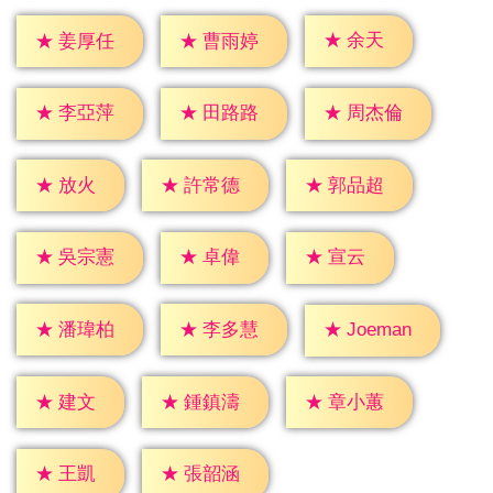
★
余天
★
姜厚任
★
曹雨婷
★
李亞萍
★
田路路
★
周杰倫
★
放火
★
許常德
★
郭品超
★
卓偉
★
宣云
★
吳宗憲
★
潘瑋柏
★
李多慧
★
Joeman
★
建文
★
鍾鎮濤
★
章小蕙
★
王凱
★
張韶涵