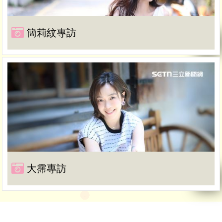
簡莉紋專訪
大霈專訪