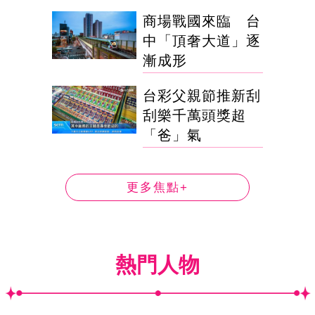
商場戰國來臨 台
中「頂奢大道」逐
漸成形
台彩父親節推新刮
刮樂千萬頭獎超
「爸」氣
更多焦點+
熱門人物