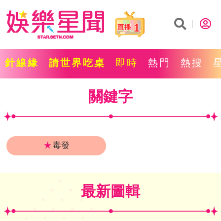
1
針線緣
請世界吃桌
即時
熱門
熱搜
關鍵字
★
毒發
最新圖輯