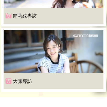
簡莉紋專訪
大霈專訪