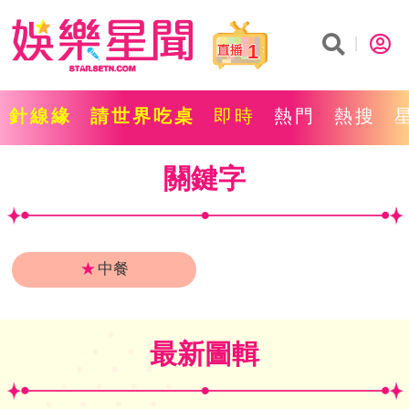
1
針線緣
請世界吃桌
即時
熱門
熱搜
關鍵字
★
中餐
最新圖輯