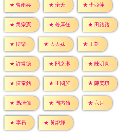
★
余天
★
曹雨婷
★
李亞萍
★
吳宗憲
★
姜厚任
★
田路路
★
愷樂
★
王凱
★
丟丟妹
★
許常德
★
關之琳
★
陳明真
★
陳泰銘
★
王國旌
★
陳美琪
★
六月
★
馬清偉
★
周杰倫
★
李易
★
黃鐙輝