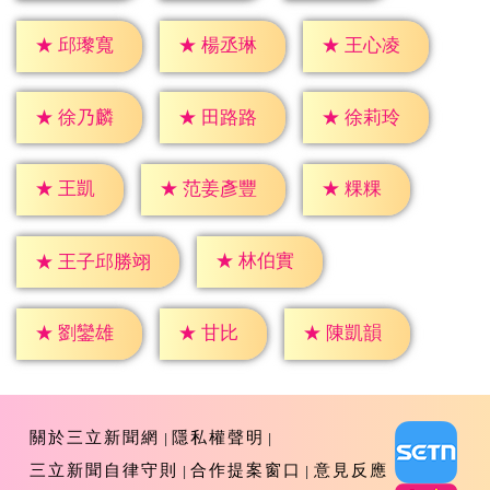
★
邱瓈寬
★
楊丞琳
★
王心凌
★
徐乃麟
★
田路路
★
徐莉玲
★
王凱
★
粿粿
★
范姜彥豐
★
林伯實
★
王子邱勝翊
★
甘比
★
劉鑾雄
★
陳凱韻
關於三立新聞網
隱私權聲明
三立新聞自律守則
合作提案窗口
意見反應