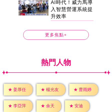
AI時代！威力馬導
入智慧營運系統提
升效率
更多焦點+
熱門人物
★
姜厚任
★
楊光友
★
曹雨婷
★
余天
★
安迪
★
李亞萍