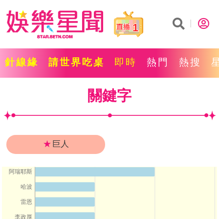
1
針線緣
請世界吃桌
即時
熱門
熱搜
關鍵字
★
巨人
阿瑞耶斯
哈波
雷恩
李政厚