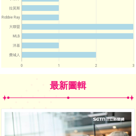
拉莫斯
Robbie Ray
大聯盟
MLB
洋基
費城人
0
1
2
3
最新圖輯