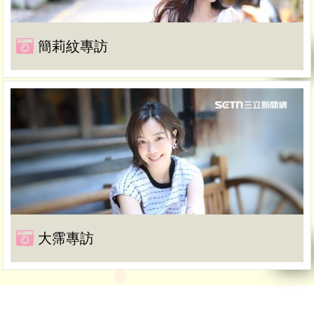
簡莉紋專訪
大霈專訪