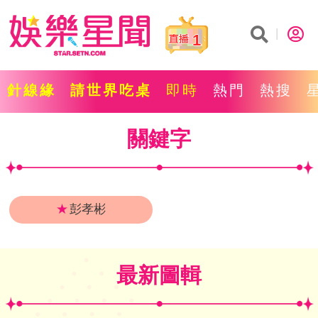
1
針線緣
請世界吃桌
即時
熱門
熱搜
關鍵字
★
彭孝彬
最新圖輯