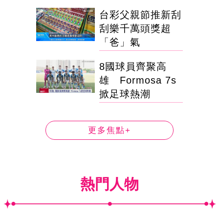
台彩父親節推新刮
刮樂千萬頭獎超
「爸」氣
8國球員齊聚高
雄 Formosa 7s
掀足球熱潮
更多焦點+
熱門人物