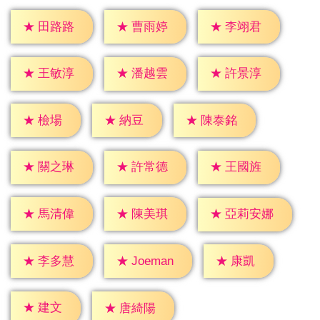
★
田路路
★
曹雨婷
★
李翊君
★
王敏淳
★
潘越雲
★
許景淳
★
檢場
★
納豆
★
陳泰銘
★
關之琳
★
許常德
★
王國旌
★
馬清偉
★
陳美琪
★
亞莉安娜
★
康凱
★
李多慧
★
Joeman
★
建文
★
唐綺陽