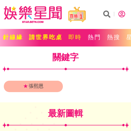
1
針線緣
請世界吃桌
即時
熱門
熱搜
關鍵字
★
張熙恩
最新圖輯