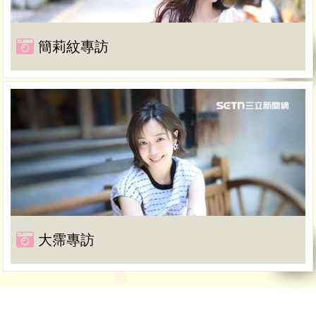
簡莉紋專訪
大霈專訪