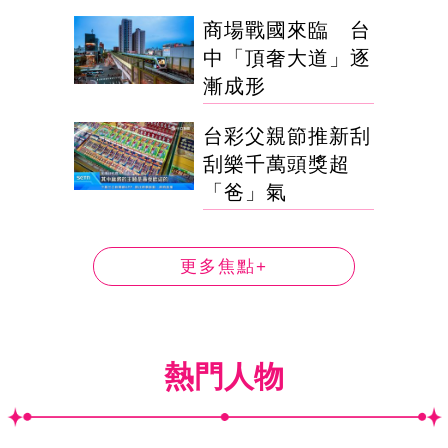
商場戰國來臨 台
中「頂奢大道」逐
漸成形
台彩父親節推新刮
刮樂千萬頭獎超
「爸」氣
更多焦點+
熱門人物