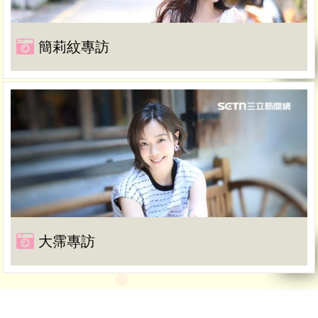
簡莉紋專訪
大霈專訪