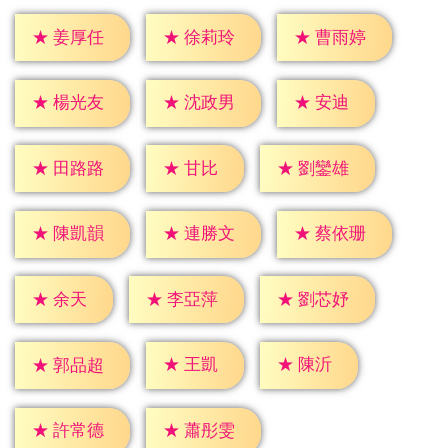
★
姜厚任
★
徐莉玲
★
曹雨婷
★
安迪
★
楊光友
★
沈政男
★
甘比
★
田路路
★
劉鑾雄
★
陳凱韻
★
連勝文
★
蔡依珊
★
余天
★
李亞萍
★
劉芯妤
★
王凱
★
陳沂
★
郭品超
★
許常德
★
蕭彤雯