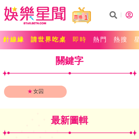
1
針線緣
請世界吃桌
即時
熱門
熱搜
關鍵字
★
女囚
最新圖輯