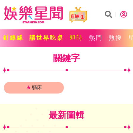
1
針線緣
請世界吃桌
即時
熱門
熱搜
關鍵字
★
躺床
最新圖輯