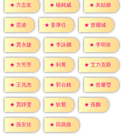
★
方志友
★
楊銘威
★
灰姑娘
★
昆凌
★
姜厚任
★
曾國城
★
賈永婕
★
李詠嫻
★
李明依
★
利菁
★
方芳芳
★
艾力克斯
★
王兆杰
★
郭台銘
★
曾馨瑩
★
狄鶯
★
孫鵬
★
賈靜雯
★
孫安佐
★
田路路