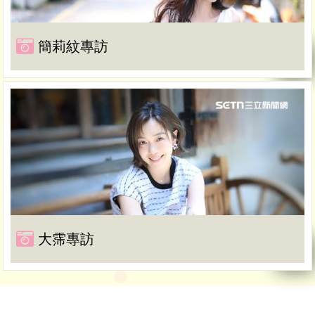
簡莉紋專訪
大霈專訪