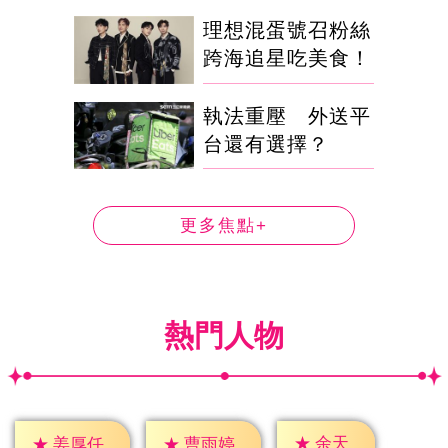
理想混蛋號召粉絲
跨海追星吃美食！
執法重壓 外送平
台還有選擇？
更多焦點+
熱門人物
★
余天
★
姜厚任
★
曹雨婷