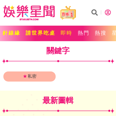
1
針線緣
請世界吃桌
即時
熱門
熱搜
關鍵字
★
私密
最新圖輯