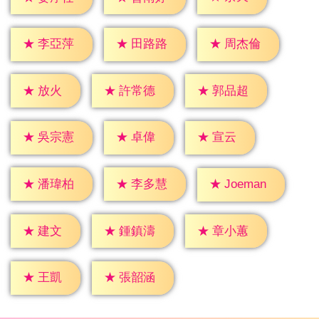
★
李亞萍
★
田路路
★
周杰倫
★
放火
★
許常德
★
郭品超
★
卓偉
★
宣云
★
吳宗憲
★
潘瑋柏
★
李多慧
★
Joeman
★
建文
★
鍾鎮濤
★
章小蕙
★
王凱
★
張韶涵