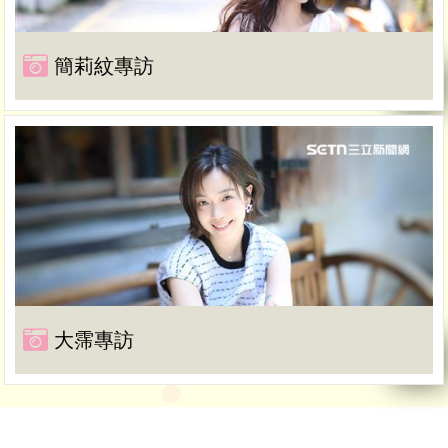
簡莉紋專訪
大霈專訪