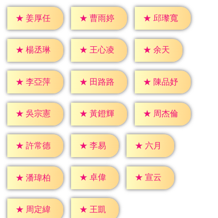
★
姜厚任
★
曹雨婷
★
邱瓈寬
★
余天
★
楊丞琳
★
王心凌
★
李亞萍
★
田路路
★
陳品妤
★
吳宗憲
★
黃鐙輝
★
周杰倫
★
李易
★
六月
★
許常德
★
卓偉
★
宣云
★
潘瑋柏
★
王凱
★
周定緯