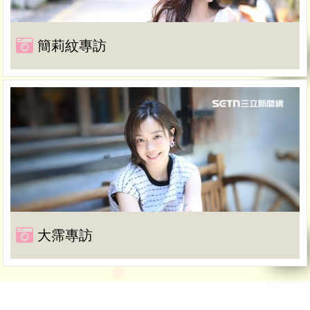
簡莉紋專訪
大霈專訪