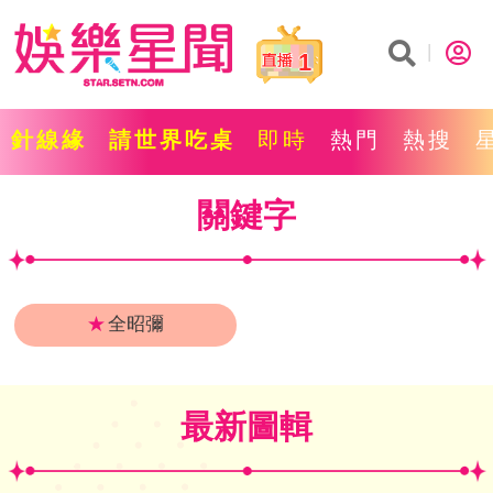
1
針線緣
請世界吃桌
即時
熱門
熱搜
關鍵字
★
全昭彌
最新圖輯