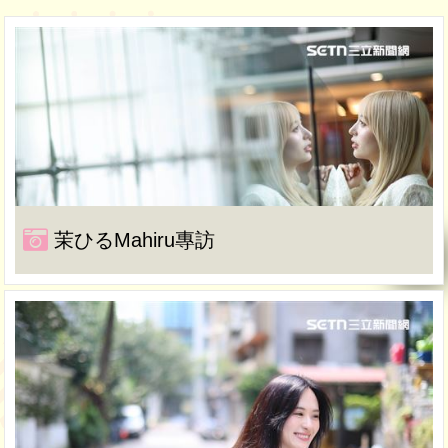
茉ひるMahiru專訪