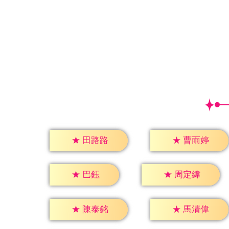
★
田路路
★
曹雨婷
★
巴鈺
★
周定緯
★
陳泰銘
★
馬清偉