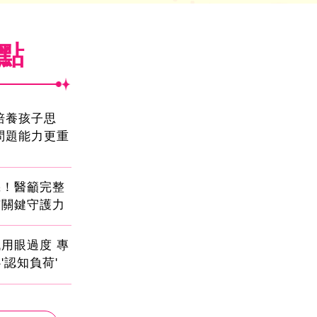
焦點
!培養孩子思
問題能力更重
機！醫籲完整
有關鍵守護力
用眼過度 專
'認知負荷'