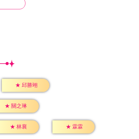
★
邱勝翊
★
關之琳
★
林襄
★
霖霖