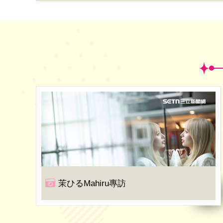
茉ひるMahiru專訪