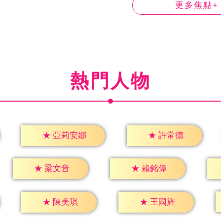
更多焦點+
熱門人物
★
許常德
★
亞莉安娜
★
梁文音
★
賴銘偉
★
陳美琪
★
王國旌