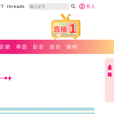
YT
threads
登入
1
音樂
專題
影音
節目
圖輯
直播✦活動