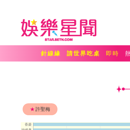
針線緣
請世界吃桌
即時
★
許聖梅
香菱