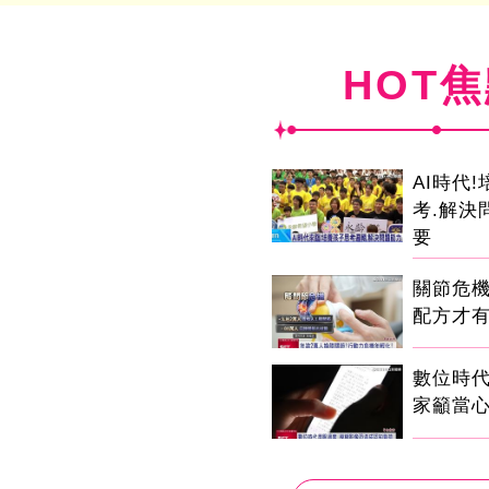
HOT
AI時代
考.解決
要
關節危
配方才
數位時代
家籲當心