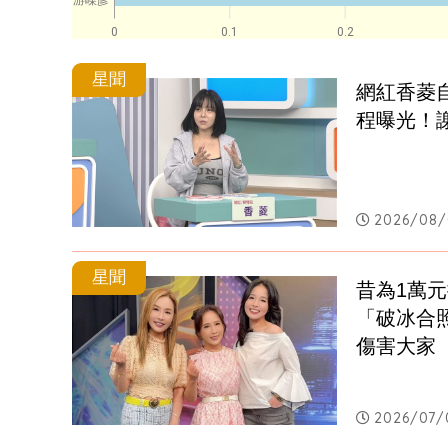
游嵥彥
0
0.1
0.2
星聞
網紅香菱
程曝光！
2026/08/
星聞
昔為1萬
「破冰合
傷害大家
2026/07/