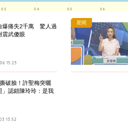
0.3
0.4
0.5
0.6
星聞
自爆痛失2千萬　驚人過
謝震武傻眼
06 15:23
元撕破臉！許聖梅突曬
照」認錯陳玲玲：是我
03 13:52