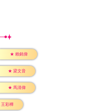
★
賴銘偉
★
梁文音
★
馬清偉
王彩樺