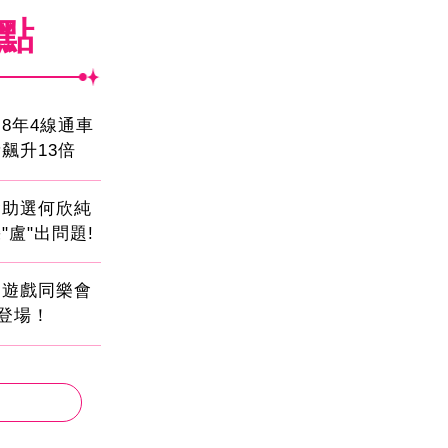
焦點
8年4線通車
飆升13倍
會助選何欣純
"盧"出問題!
創遊戲同樂會
日登場！