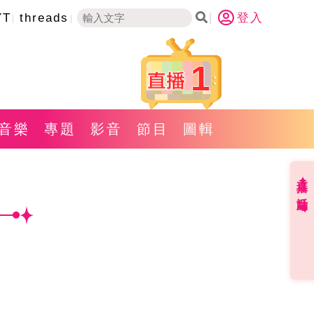
YT
threads
登入
1
音樂
專題
影音
節目
圖輯
直播✦活動