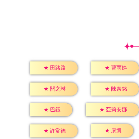
★
田路路
★
曹雨婷
★
關之琳
★
陳泰銘
★
巴鈺
★
亞莉安娜
★
康凱
★
許常德