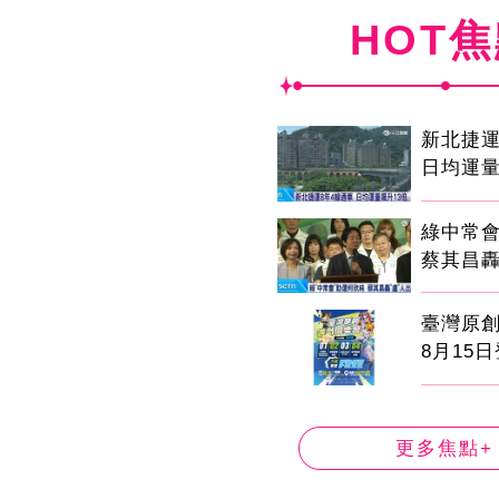
HOT
新北捷運
日均運量
綠中常
蔡其昌轟
臺灣原
8月15
更多焦點+