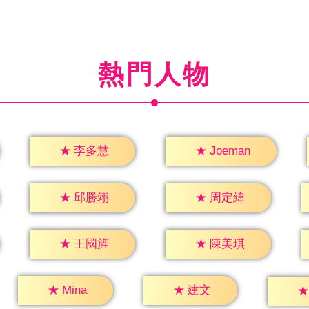
熱門人物
★
李多慧
★
Joeman
★
邱勝翊
★
周定緯
★
王國旌
★
陳美琪
★
建文
★
Mina
★