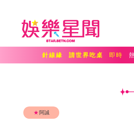
針線緣
請世界吃桌
即時
★
阿誠