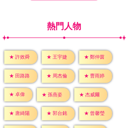
熱門人物
★
許效舜
★
王宇婕
★
鄭仲茵
★
田路路
★
周杰倫
★
曹雨婷
★
卓偉
★
孫燕姿
★
杰威爾
★
唐綺陽
★
郭台銘
★
曾馨瑩