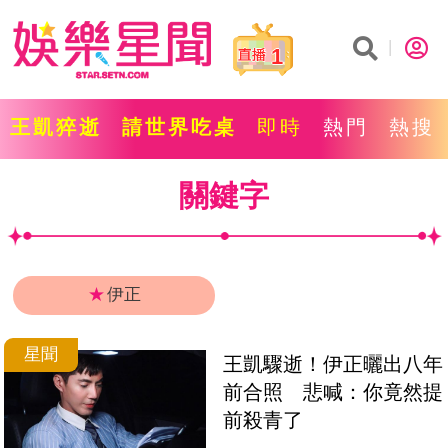
1
王凱猝逝
請世界吃桌
即時
熱門
熱搜
關鍵字
★
伊正
星聞
王凱驟逝！伊正曬出八年
前合照　悲喊：你竟然提
前殺青了