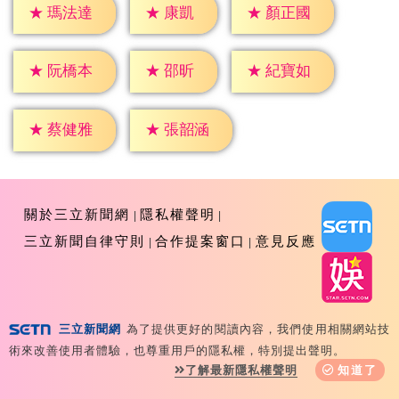
★
康凱
★
瑪法達
★
顏正國
★
邵昕
★
阮橋本
★
紀寶如
★
蔡健雅
★
張韶涵
關於三立新聞網
隱私權聲明
三立新聞自律守則
合作提案窗口
意見反應
三立新聞網
為了提供更好的閱讀內容，我們使用相關網站技
Copyright ©2026 Sanlih E-Television All Rights
術來改善使用者體驗，也尊重用戶的隱私權，特別提出聲明。
Reserved 版權所有 盜用必究 台北市內湖區舊宗路一段159
了解最新隱私權聲明
知道了
號 02-8792-8888