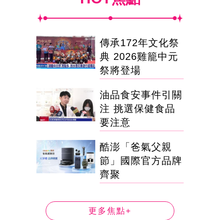
傳承172年文化祭
典 2026雞籠中元
祭將登場
油品食安事件引關
注 挑選保健食品
要注意
酷澎「爸氣父親
節」國際官方品牌
齊聚
更多焦點+