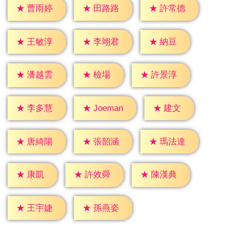
★
曹雨婷
★
田路路
★
許常德
★
納豆
★
王敏淳
★
李翊君
★
檢場
★
潘越雲
★
許景淳
★
建文
★
李多慧
★
Joeman
★
唐綺陽
★
張韶涵
★
瑪法達
★
康凱
★
許效舜
★
陳漢典
★
王宇婕
★
孫燕姿