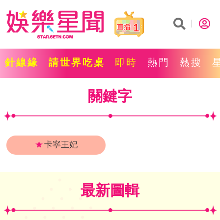
1
針線緣
請世界吃桌
即時
熱門
熱搜
關鍵字
★
卡寧王妃
最新圖輯