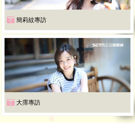
簡莉紋專訪
大霈專訪