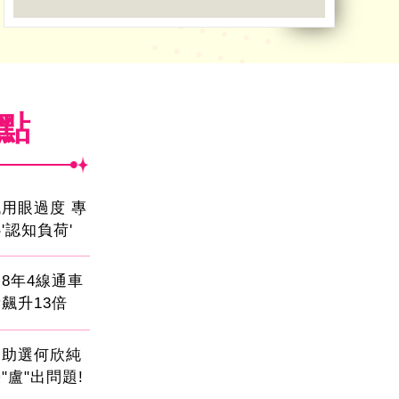
焦點
用眼過度 專
'認知負荷'
8年4線通車
飆升13倍
會助選何欣純
"盧"出問題!