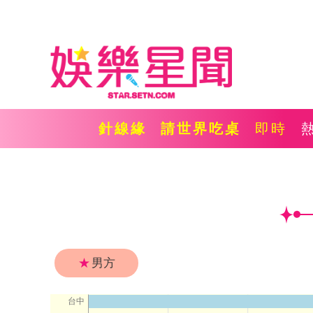
針線緣
請世界吃桌
即時
★
男方
台中