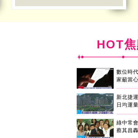
HOT
數位時代
家籲當心
新北捷運
日均運量
綠中常
蔡其昌轟