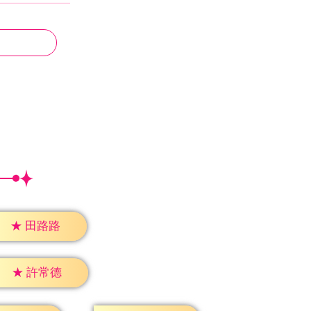
★
田路路
★
許常德