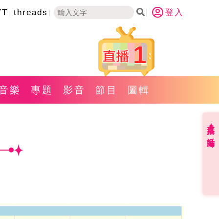
YT
threads
登入
1
音樂
專題
影音
節目
圖輯
直播✦活動