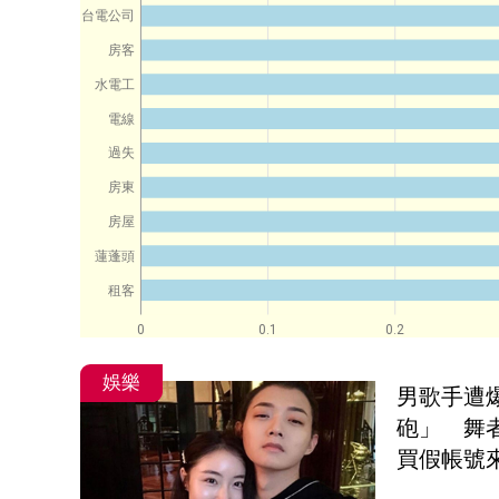
台電公司
房客
水電工
電線
過失
房東
房屋
蓮蓬頭
租客
0
0.1
0.2
娛樂
男歌手遭
砲」　舞
買假帳號