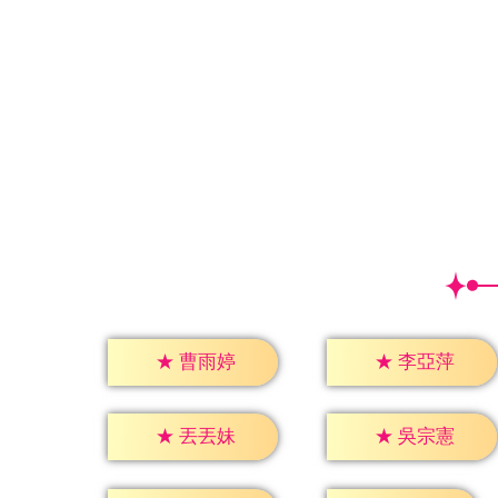
★
曹雨婷
★
李亞萍
★
丟丟妹
★
吳宗憲