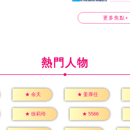
更多焦點+
熱門人物
★
余天
★
姜厚任
★
5566
★
徐莉玲