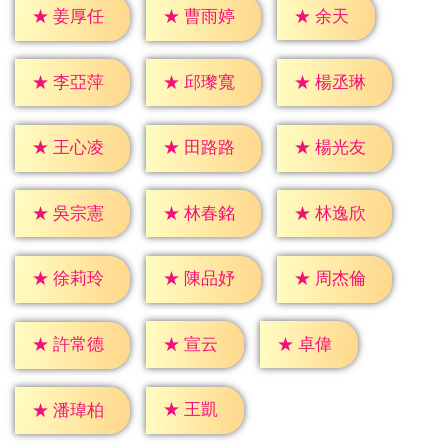
★
余天
★
姜厚任
★
曹雨婷
★
李亞萍
★
邱瓈寬
★
楊丞琳
★
王心凌
★
田路路
★
楊光友
★
吳宗憲
★
林春銘
★
林逸欣
★
徐莉玲
★
陳品妤
★
周杰倫
★
宣云
★
卓偉
★
許常德
★
王凱
★
潘瑋柏