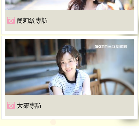
簡莉紋專訪
大霈專訪