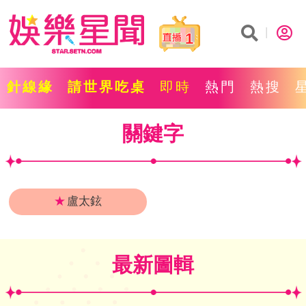
1
針線緣
請世界吃桌
即時
熱門
熱搜
關鍵字
★
盧太鉉
最新圖輯