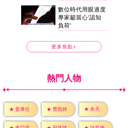
數位時代用眼過度
專家籲當心'認知
負荷'
更多焦點+
熱門人物
★
余天
★
姜厚任
★
曹雨婷
★
李亞萍
★
田路路
★
許常德