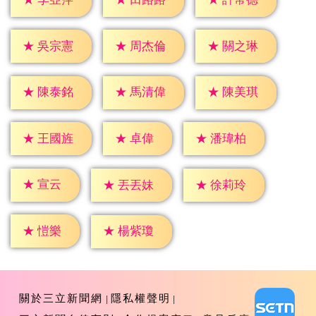
★
吳宗憲
★
周杰倫
★
關之琳
★
陳泰銘
★
馬清偉
★
陳美琪
★
卓偉
★
王國旌
★
潘瑋柏
★
宣云
★
丟丟妹
★
徐莉玲
★
愷樂
★
楊紫瓊
關於三立新聞網
隱私權聲明