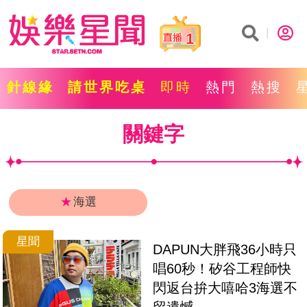
1
針線緣
請世界吃桌
即時
熱門
熱搜
關鍵字
★
海選
星聞
DAPUN大胖飛36小時只
唱60秒！矽谷工程師快
閃返台拚大嘻哈3海選不
留遺憾