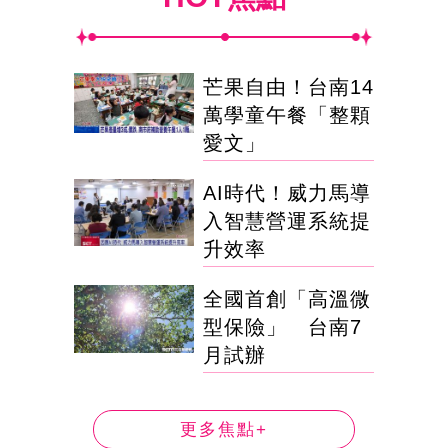
芒果自由！台南14
萬學童午餐「整顆
愛文」
AI時代！威力馬導
入智慧營運系統提
升效率
全國首創「高溫微
型保險」 台南7
月試辦
更多焦點+