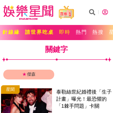
1
針線緣
請世界吃桌
即時
熱門
熱搜
關鍵字
★
傑森
星聞
泰勒絲世紀婚禮後「生子
計畫」曝光！最恐懼的
「1棘手問題」卡關