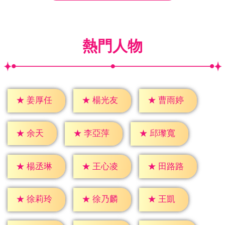
熱門人物
★
姜厚任
★
楊光友
★
曹雨婷
★
余天
★
李亞萍
★
邱瓈寬
★
楊丞琳
★
王心凌
★
田路路
★
王凱
★
徐莉玲
★
徐乃麟