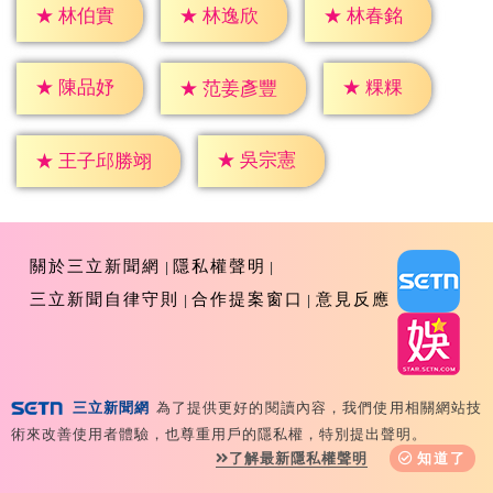
★
林伯實
★
林逸欣
★
林春銘
★
粿粿
★
陳品妤
★
范姜彥豐
★
吳宗憲
★
王子邱勝翊
關於三立新聞網
隱私權聲明
三立新聞自律守則
合作提案窗口
意見反應
三立新聞網
為了提供更好的閱讀內容，我們使用相關網站技
Copyright ©2026 Sanlih E-Television All Rights
術來改善使用者體驗，也尊重用戶的隱私權，特別提出聲明。
Reserved 版權所有 盜用必究 台北市內湖區舊宗路一段159
了解最新隱私權聲明
知道了
號 02-8792-8888