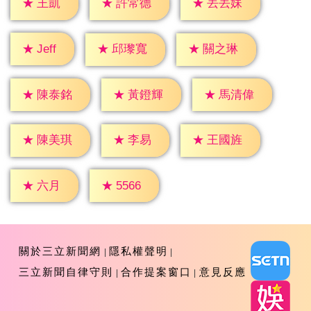
★
王凱
★
許常德
★
丟丟妹
★
Jeff
★
邱瓈寬
★
關之琳
★
陳泰銘
★
黃鐙輝
★
馬清偉
★
李易
★
陳美琪
★
王國旌
★
六月
★
5566
關於三立新聞網
隱私權聲明
三立新聞自律守則
合作提案窗口
意見反應