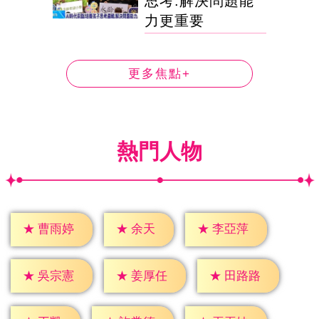
思考.解決問題能
力更重要
更多焦點+
熱門人物
★
余天
★
曹雨婷
★
李亞萍
★
吳宗憲
★
姜厚任
★
田路路