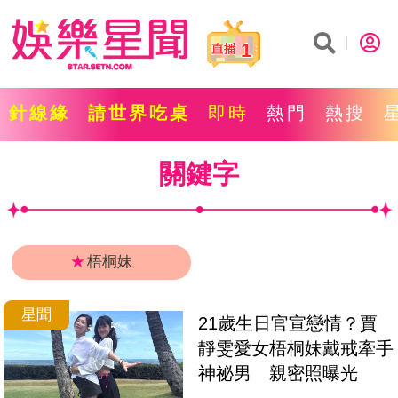
1
針線緣
請世界吃桌
即時
熱門
熱搜
關鍵字
★
梧桐妹
星聞
21歲生日官宣戀情？賈
靜雯愛女梧桐妹戴戒牽手
神祕男　親密照曝光