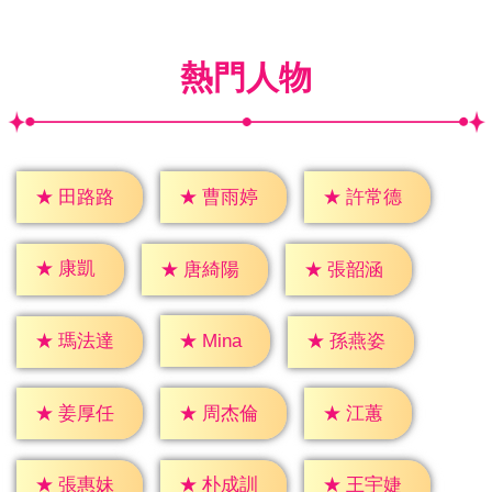
熱門人物
★
田路路
★
曹雨婷
★
許常德
★
康凱
★
唐綺陽
★
張韶涵
★
Mina
★
瑪法達
★
孫燕姿
★
江蕙
★
姜厚任
★
周杰倫
★
張惠妹
★
朴成訓
★
王宇婕