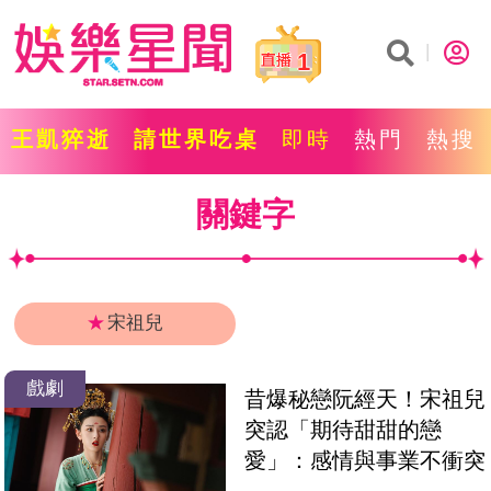
1
王凱猝逝
請世界吃桌
即時
熱門
熱搜
關鍵字
★
宋祖兒
戲劇
昔爆秘戀阮經天！宋祖兒
突認「期待甜甜的戀
愛」：感情與事業不衝突