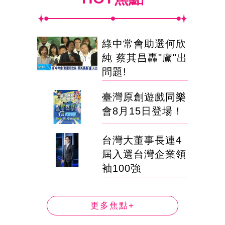
綠中常會助選何欣
純 蔡其昌轟"盧"出
問題!
臺灣原創遊戲同樂
會8月15日登場！
台灣大董事長連4
屆入選台灣企業領
袖100強
更多焦點+