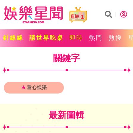
1
針線緣
請世界吃桌
即時
熱門
熱搜
關鍵字
★
童心娛樂
最新圖輯