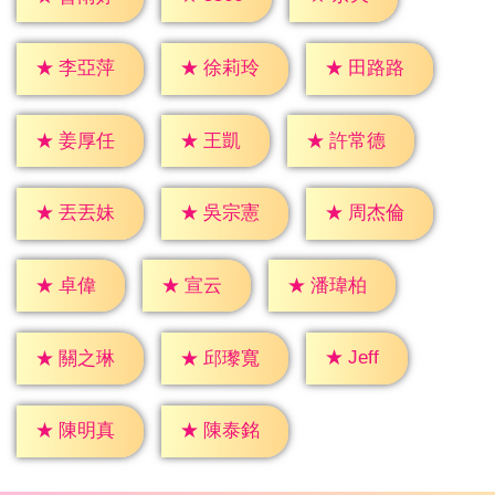
★
李亞萍
★
徐莉玲
★
田路路
★
王凱
★
姜厚任
★
許常德
★
丟丟妹
★
吳宗憲
★
周杰倫
★
卓偉
★
宣云
★
潘瑋柏
★
Jeff
★
關之琳
★
邱瓈寬
★
陳明真
★
陳泰銘