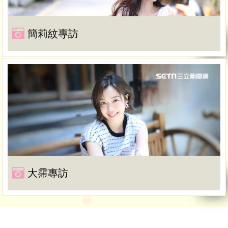
簡莉紋專訪
大霈專訪