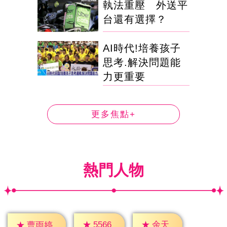
執法重壓 外送平
台還有選擇？
AI時代!培養孩子
思考.解決問題能
力更重要
更多焦點+
熱門人物
★
余天
★
5566
★
曹雨婷