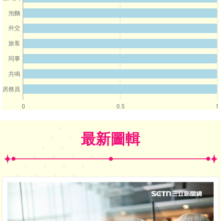
泡麵
外交
旅客
同事
共鳴
房務員
0
0.5
1
最新圖輯