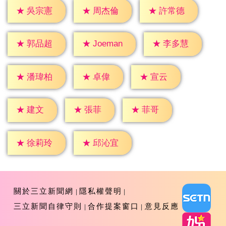
★
吳宗憲
★
周杰倫
★
許常德
★
郭品超
★
李多慧
★
Joeman
★
卓偉
★
宣云
★
潘瑋柏
★
建文
★
張菲
★
菲哥
★
徐莉玲
★
邱沁宜
關於三立新聞網
隱私權聲明
三立新聞自律守則
合作提案窗口
意見反應