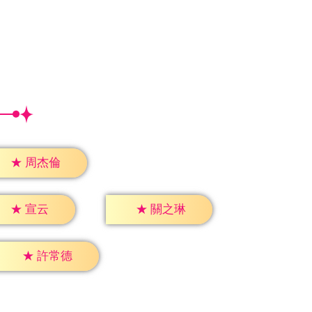
★
周杰倫
★
宣云
★
關之琳
★
許常德