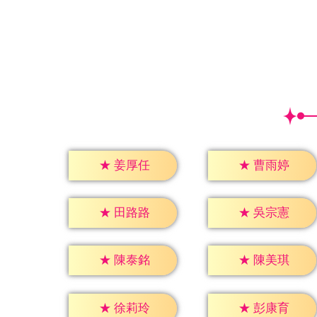
★
姜厚任
★
曹雨婷
★
田路路
★
吳宗憲
★
陳泰銘
★
陳美琪
★
徐莉玲
★
彭康育