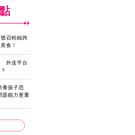
焦點
蛋號召粉絲跨
吃美食！
壓 外送平台
擇？
!培養孩子思
問題能力更重