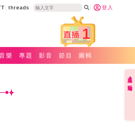
YT
threads
登入
1
音樂
專題
影音
節目
圖輯
直播✦活動