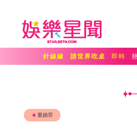
針線緣
請世界吃桌
即時
★
重婚罪