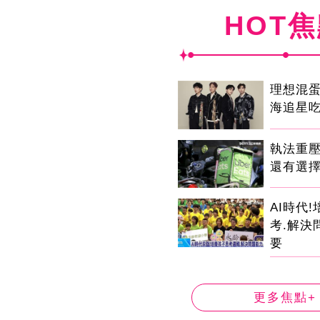
HOT
理想混
海追星
執法重
還有選
AI時代
考.解決
要
更多焦點+