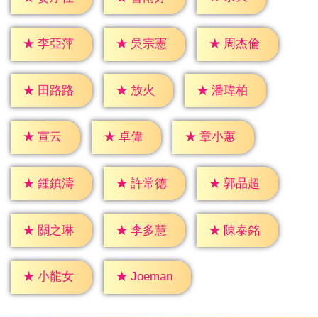
★
李亞萍
★
吳宗憲
★
周杰倫
★
放火
★
田路路
★
潘瑋柏
★
宣云
★
卓偉
★
章小蕙
★
鍾鎮濤
★
許常德
★
郭品超
★
關之琳
★
李多慧
★
陳泰銘
★
小龍女
★
Joeman