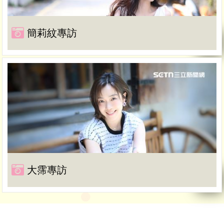
簡莉紋專訪
大霈專訪