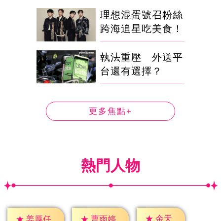
理想混蛋號召粉絲
跨海追星吃美食！
執法重壓 外送平
台還有選擇？
更多焦點+
熱門人物
★
余天
★
姜厚任
★
曹雨婷