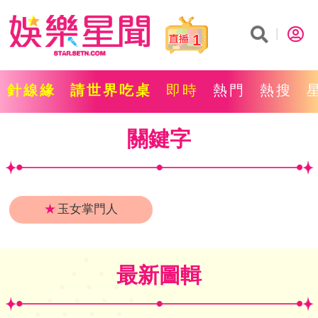
1
針線緣
請世界吃桌
即時
熱門
熱搜
關鍵字
★
玉女掌門人
最新圖輯