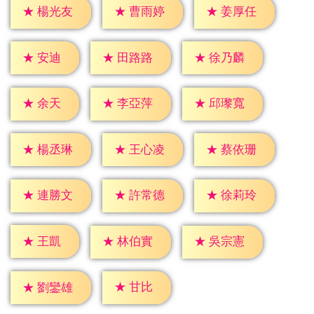
★
楊光友
★
曹雨婷
★
姜厚任
★
安迪
★
田路路
★
徐乃麟
★
余天
★
李亞萍
★
邱瓈寬
★
楊丞琳
★
王心凌
★
蔡依珊
★
連勝文
★
許常德
★
徐莉玲
★
王凱
★
林伯實
★
吳宗憲
★
甘比
★
劉鑾雄