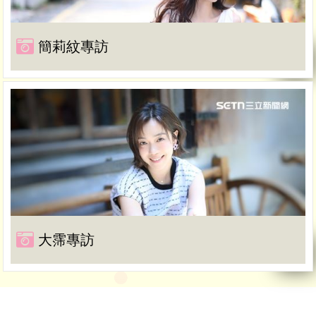
簡莉紋專訪
大霈專訪