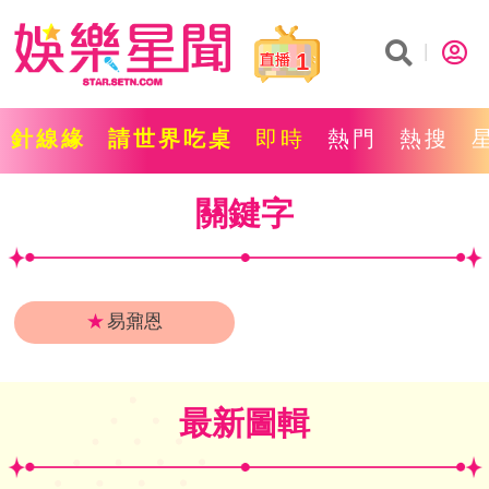
1
針線緣
請世界吃桌
即時
熱門
熱搜
關鍵字
★
易鼐恩
最新圖輯