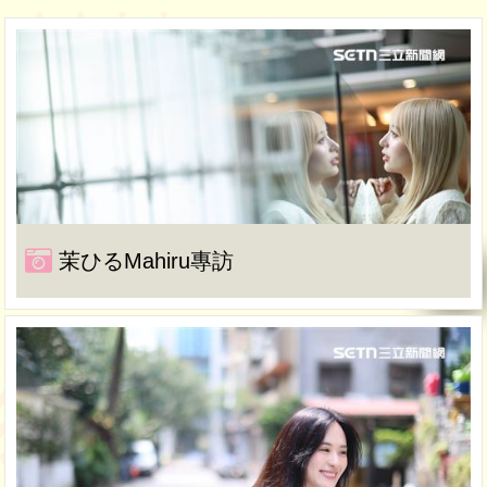
茉ひるMahiru專訪