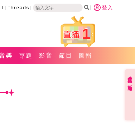
YT
threads
登入
1
音樂
專題
影音
節目
圖輯
直播✦活動