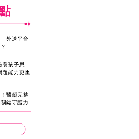
焦點
壓 外送平台
擇？
!培養孩子思
問題能力更重
機！醫籲完整
有關鍵守護力