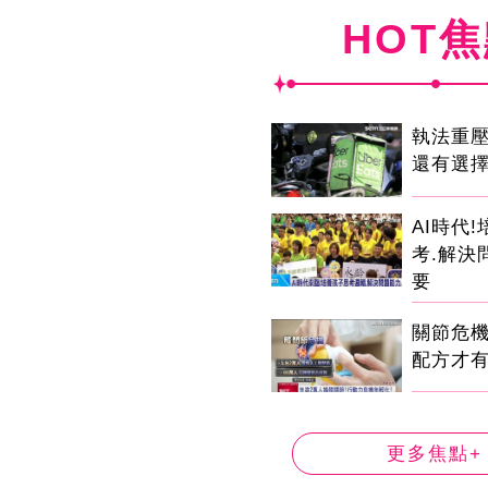
HOT
執法重
還有選
AI時代
考.解決
要
關節危
配方才
更多焦點+