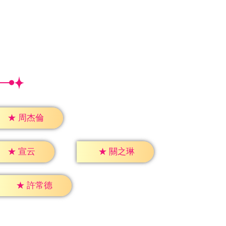
★
周杰倫
★
宣云
★
關之琳
★
許常德