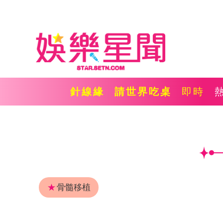
針線緣
請世界吃桌
即時
★
骨髓移植