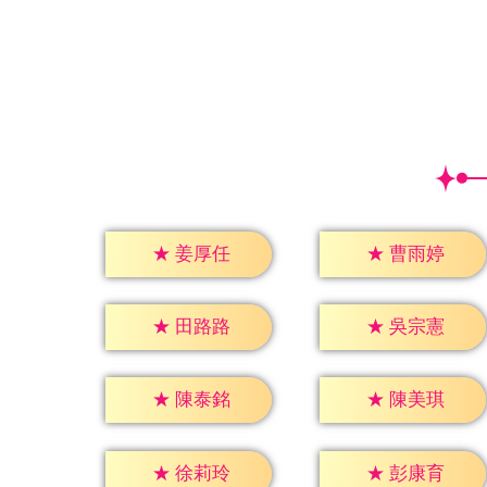
★
姜厚任
★
曹雨婷
★
田路路
★
吳宗憲
★
陳泰銘
★
陳美琪
★
徐莉玲
★
彭康育