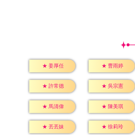
★
姜厚任
★
曹雨婷
★
許常德
★
吳宗憲
★
馬清偉
★
陳美琪
★
丟丟妹
★
徐莉玲