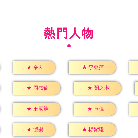
熱門人物
★
余天
★
李亞萍
★
周杰倫
★
關之琳
★
卓偉
★
王國旌
★
愷樂
★
楊紫瓊