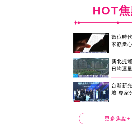
HOT
數位時代
家籲當心
新北捷運
日均運量
台新新
壇 專家
更多焦點+