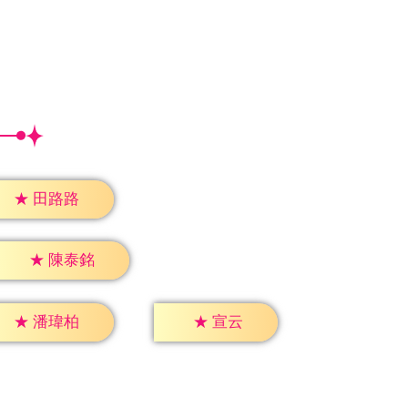
★
田路路
★
陳泰銘
★
宣云
★
潘瑋柏