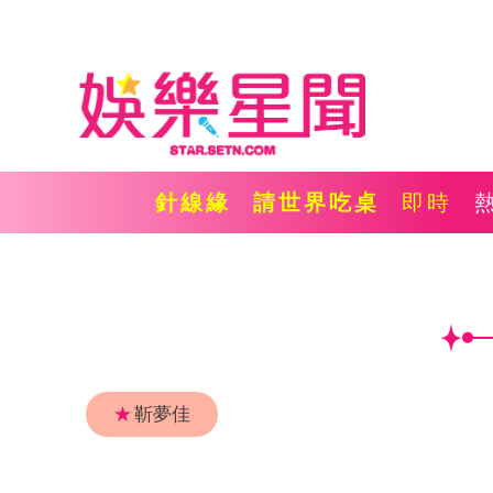
針線緣
請世界吃桌
即時
★
靳夢佳