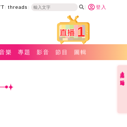
YT
threads
登入
1
音樂
專題
影音
節目
圖輯
直播✦活動