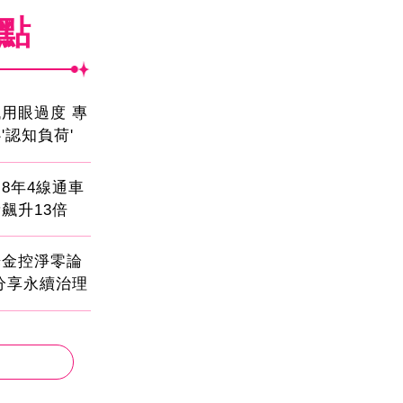
焦點
用眼過度 專
'認知負荷'
8年4線通車
飆升13倍
光金控淨零論
分享永續治理