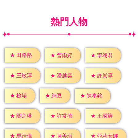
熱門人物
★
田路路
★
曹雨婷
★
李翊君
★
王敏淳
★
潘越雲
★
許景淳
★
檢場
★
納豆
★
陳泰銘
★
關之琳
★
許常德
★
王國旌
★
馬清偉
★
陳美琪
★
亞莉安娜