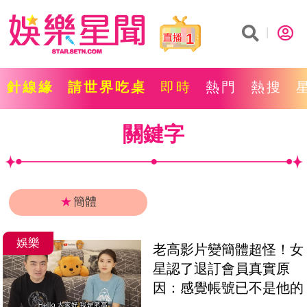
1
針線緣
請世界吃桌
即時
熱門
熱搜
關鍵字
★
簡體
娛樂
老高影片變簡體超怪！女
星認了退訂會員真實原
因：感覺帳號已不是他的