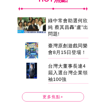
綠中常會助選何欣
純 蔡其昌轟"盧"出
問題!
臺灣原創遊戲同樂
會8月15日登場！
台灣大董事長連4
屆入選台灣企業領
袖100強
更多焦點+