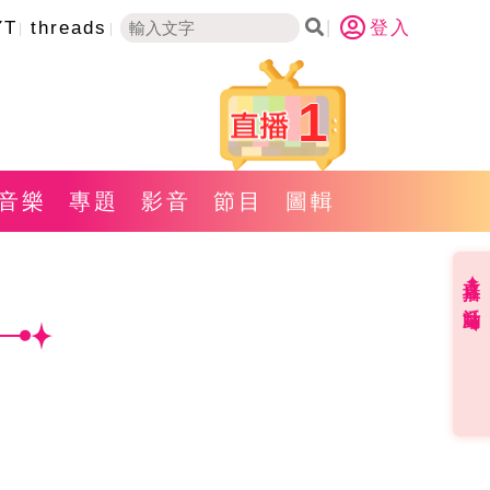
YT
threads
登入
1
音樂
專題
影音
節目
圖輯
直播✦活動