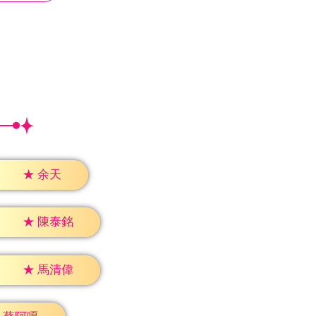
★
余天
★
陳泰銘
★
馬清偉