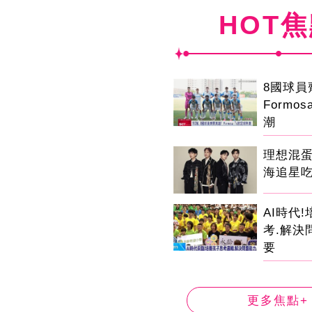
HOT
8國球
Formo
潮
理想混
海追星
AI時代
考.解決
要
更多焦點+