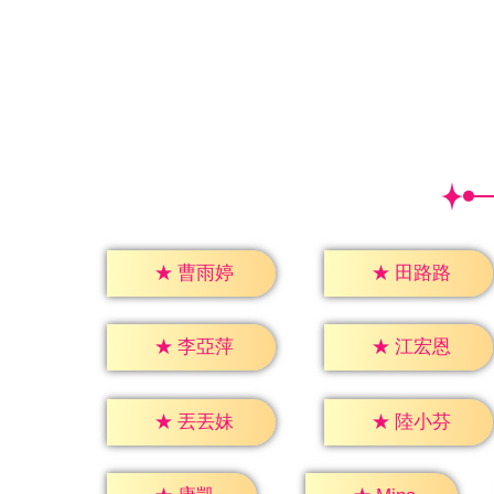
★
曹雨婷
★
田路路
★
李亞萍
★
江宏恩
★
丟丟妹
★
陸小芬