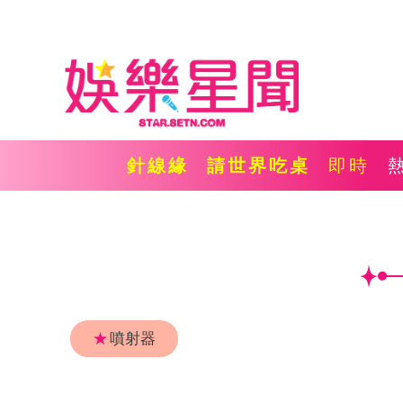
針線緣
請世界吃桌
即時
★
噴射器