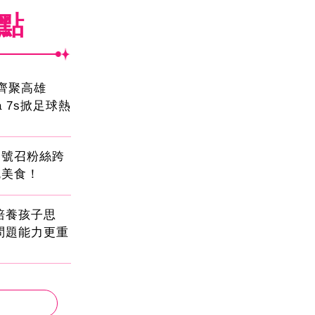
焦點
員齊聚高雄
sa 7s掀足球熱
蛋號召粉絲跨
吃美食！
!培養孩子思
問題能力更重