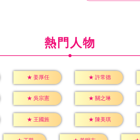
熱門人物
★
姜厚任
★
許常德
★
吳宗憲
★
關之琳
★
王國旌
★
陳美琪