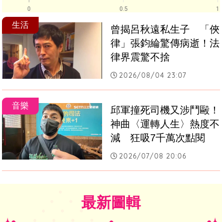
0
0.5
1
生活
曾揭呂秋遠私生子　「俠
律」張鈞綸驚傳病逝！法
律界震驚不捨
2026/08/04 23:07
音樂
邱軍撞死司機又涉鬥毆！
神曲〈運轉人生〉熱度不
減　狂吸7千萬次點閱
2026/07/08 20:06
最新圖輯