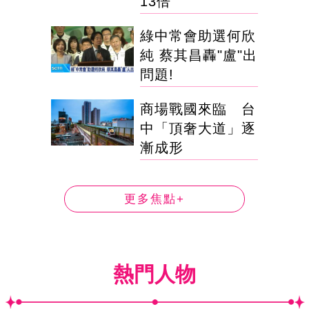
13倍
綠中常會助選何欣
純 蔡其昌轟"盧"出
問題!
商場戰國來臨 台
中「頂奢大道」逐
漸成形
更多焦點+
熱門人物