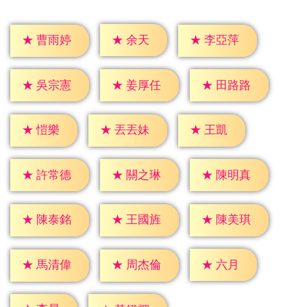
★
余天
★
曹雨婷
★
李亞萍
★
吳宗憲
★
姜厚任
★
田路路
★
愷樂
★
王凱
★
丟丟妹
★
許常德
★
關之琳
★
陳明真
★
陳泰銘
★
王國旌
★
陳美琪
★
六月
★
馬清偉
★
周杰倫