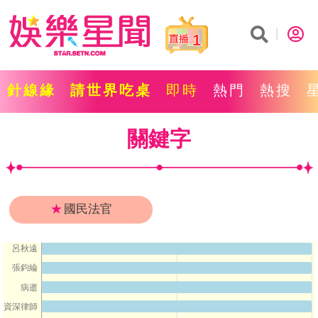
1
針線緣
請世界吃桌
即時
熱門
熱搜
關鍵字
★
國民法官
呂秋遠
張鈞綸
病逝
資深律師