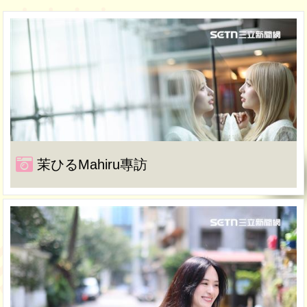
茉ひるMahiru專訪