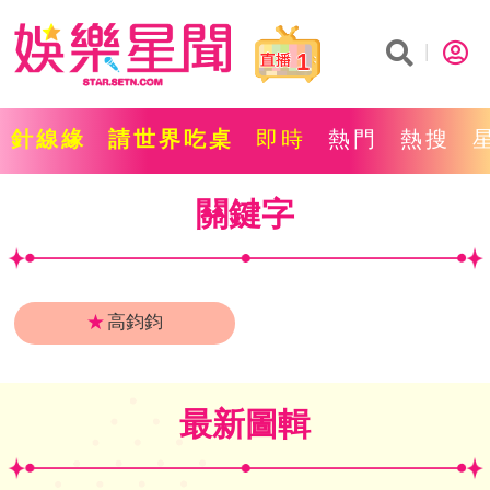
1
針線緣
請世界吃桌
即時
熱門
熱搜
關鍵字
★
高鈞鈞
最新圖輯