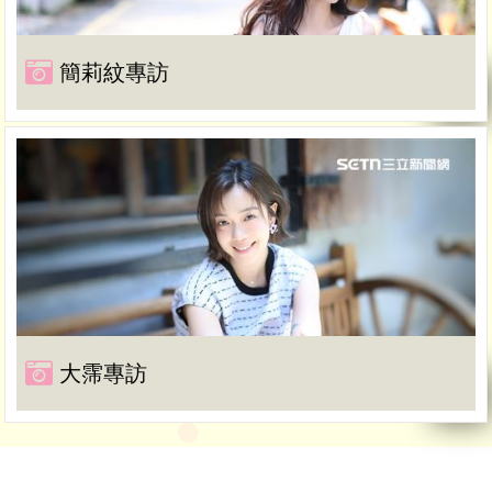
簡莉紋專訪
大霈專訪