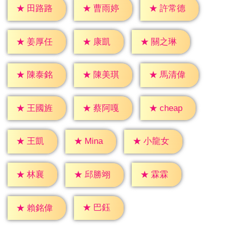
★
田路路
★
曹雨婷
★
許常德
★
康凱
★
姜厚任
★
關之琳
★
陳泰銘
★
陳美琪
★
馬清偉
★
cheap
★
王國旌
★
蔡阿嘎
★
王凱
★
Mina
★
小龍女
★
林襄
★
霖霖
★
邱勝翊
★
巴鈺
★
賴銘偉