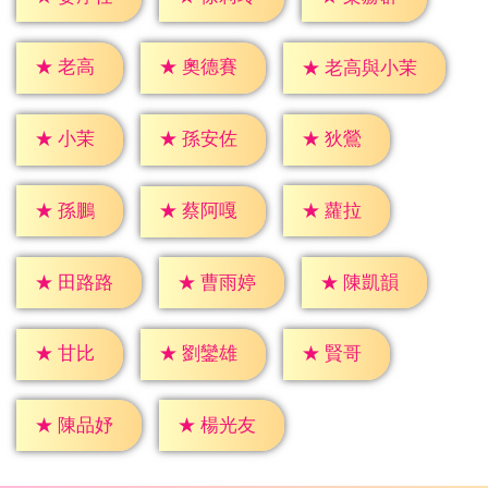
★
老高
★
奧德賽
★
老高與小茉
★
小茉
★
狄鶯
★
孫安佐
★
孫鵬
★
蘿拉
★
蔡阿嘎
★
田路路
★
曹雨婷
★
陳凱韻
★
甘比
★
賢哥
★
劉鑾雄
★
陳品妤
★
楊光友