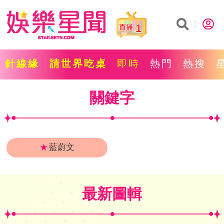
1
針線緣
請世界吃桌
即時
熱門
熱搜
關鍵字
★
藍蔚文
最新圖輯