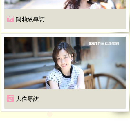
簡莉紋專訪
大霈專訪