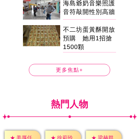
海島爺奶音樂照護
音符敲開性別高牆
不二坊蛋黃酥開放
預購 她用1招搶
1500顆
更多焦點+
熱門人物
★
姜厚任
★
徐莉玲
★
梁赫群