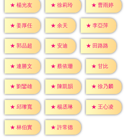
★
楊光友
★
徐莉玲
★
曹雨婷
★
余天
★
姜厚任
★
李亞萍
★
安迪
★
郭品超
★
田路路
★
甘比
★
連勝文
★
蔡依珊
★
劉鑾雄
★
陳凱韻
★
徐乃麟
★
邱瓈寬
★
楊丞琳
★
王心凌
★
林伯實
★
許常德