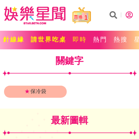
1
針線緣
請世界吃桌
即時
熱門
熱搜
關鍵字
★
保冷袋
最新圖輯