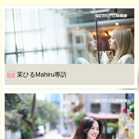
茉ひるMahiru專訪