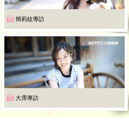
簡莉紋專訪
大霈專訪