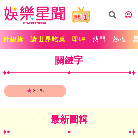
1
針線緣
請世界吃桌
即時
熱門
熱搜
關鍵字
★
2025
最新圖輯