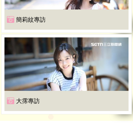
簡莉紋專訪
大霈專訪