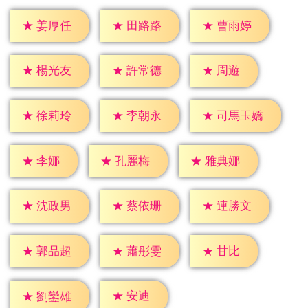
★
姜厚任
★
田路路
★
曹雨婷
★
周遊
★
楊光友
★
許常德
★
徐莉玲
★
李朝永
★
司馬玉嬌
★
李娜
★
孔麗梅
★
雅典娜
★
沈政男
★
蔡依珊
★
連勝文
★
甘比
★
郭品超
★
蕭彤雯
★
安迪
★
劉鑾雄