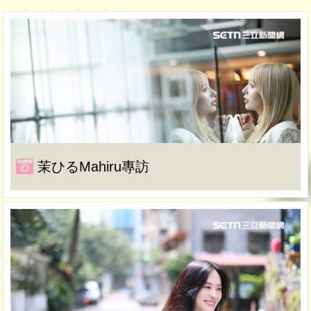
茉ひるMahiru專訪