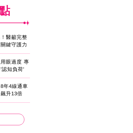
焦點
機！醫籲完整
有關鍵守護力
用眼過度 專
'認知負荷'
8年4線通車
飆升13倍