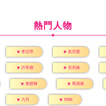
熱門人物
★
李亞萍
★
吳宗憲
★
許常德
★
丟丟妹
★
黃鐙輝
★
馬清偉
★
六月
★
5566