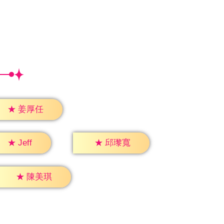
★
姜厚任
★
Jeff
★
邱瓈寬
★
陳美琪