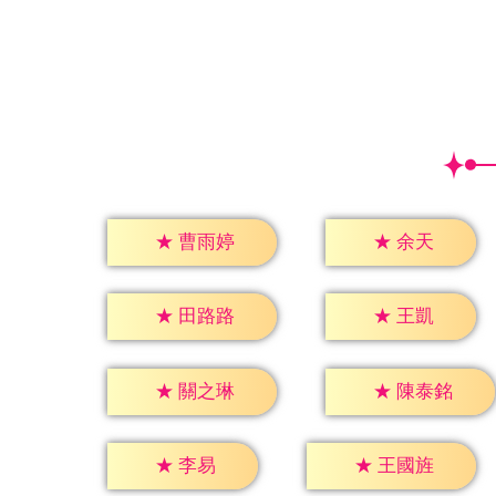
★
余天
★
曹雨婷
★
王凱
★
田路路
★
關之琳
★
陳泰銘
★
李易
★
王國旌