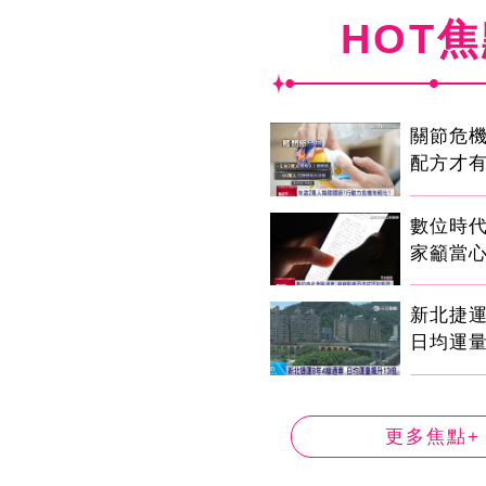
HOT
關節危
配方才
數位時代
家籲當心
新北捷運
日均運量
更多焦點+