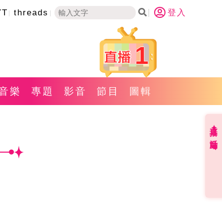
YT
threads
登入
1
音樂
專題
影音
節目
圖輯
直播✦活動