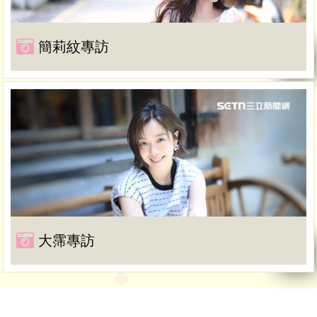
簡莉紋專訪
大霈專訪