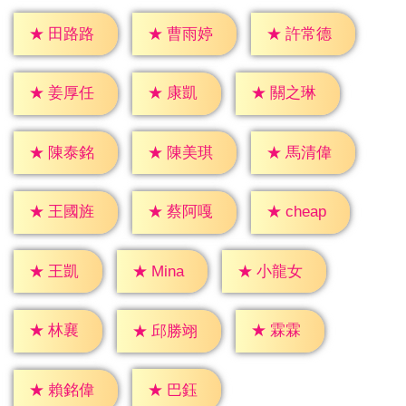
★
田路路
★
曹雨婷
★
許常德
★
康凱
★
姜厚任
★
關之琳
★
陳泰銘
★
陳美琪
★
馬清偉
★
cheap
★
王國旌
★
蔡阿嘎
★
王凱
★
Mina
★
小龍女
★
林襄
★
霖霖
★
邱勝翊
★
巴鈺
★
賴銘偉