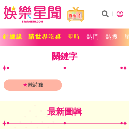
1
針線緣
請世界吃桌
即時
熱門
熱搜
關鍵字
★
陳詩雅
最新圖輯