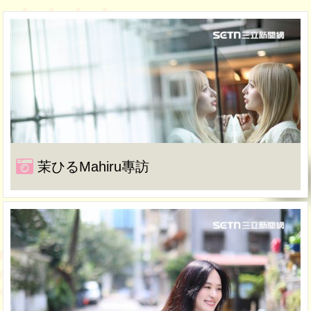
茉ひるMahiru專訪