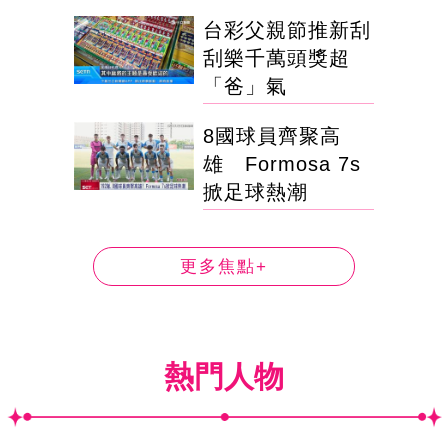
台彩父親節推新刮
刮樂千萬頭獎超
「爸」氣
8國球員齊聚高
雄 Formosa 7s
掀足球熱潮
更多焦點+
熱門人物