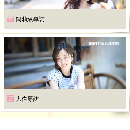
簡莉紋專訪
大霈專訪