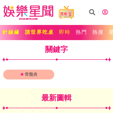
1
針線緣
請世界吃桌
即時
熱門
熱搜
關鍵字
★
骨髓炎
最新圖輯