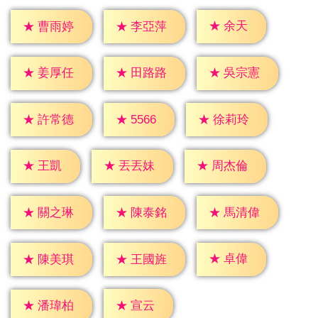
★
余天
★
曹雨婷
★
李亞萍
★
姜厚任
★
田路路
★
吳宗憲
★
5566
★
許常德
★
徐莉玲
★
王凱
★
丟丟妹
★
周杰倫
★
關之琳
★
陳泰銘
★
馬清偉
★
卓偉
★
陳美琪
★
王國旌
★
宣云
★
潘瑋柏