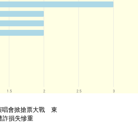
1.5
2
2.5
3
出演唱會掀搶票大戰　東
遭詐損失慘重