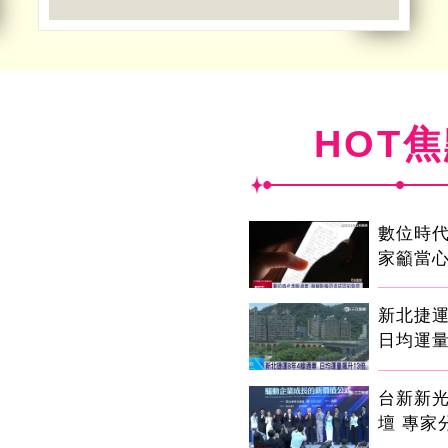
HOT
數位時代
家籲當心
新北捷運
日均運量
台新新
壇 專家