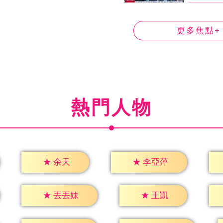
更多焦點+
熱門人物
★
余天
★
李亞萍
★
王凱
★
丟丟妹