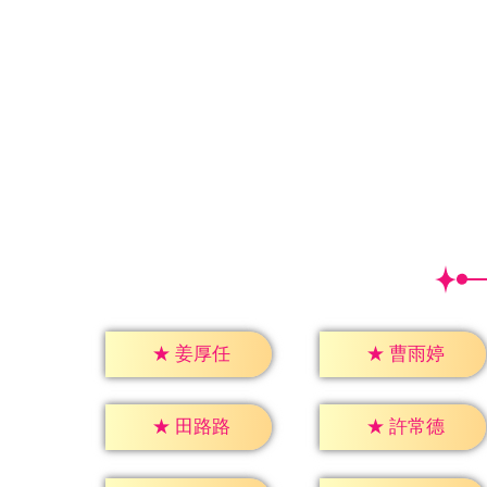
★
姜厚任
★
曹雨婷
★
田路路
★
許常德