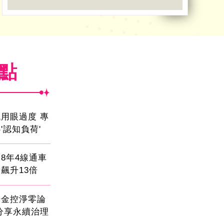
焦點
用眼過度 專
'認知負荷'
8年4線通車
飆升13倍
光金控淨零論
分享永續治理