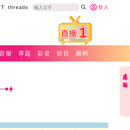
YT
threads
登入
1
音樂
專題
影音
節目
圖輯
直播✦活動