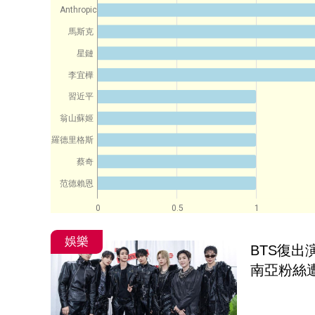
Anthropic
馬斯克
星鏈
李宜樺
習近平
翁山蘇姬
羅德里格斯
蔡奇
范德賴恩
0
0.5
1
娛樂
BTS復
南亞粉絲