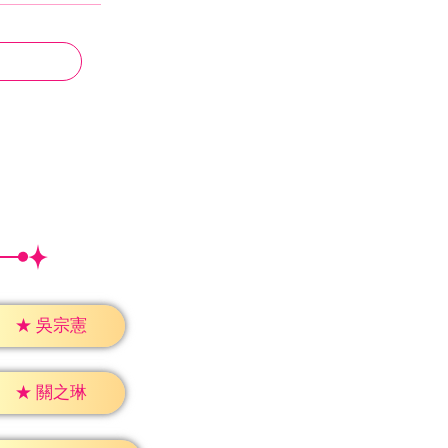
★
吳宗憲
★
關之琳