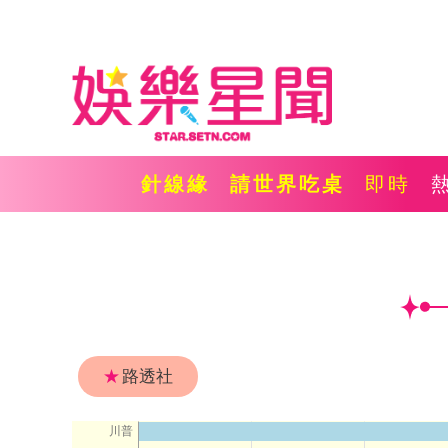
針線緣
請世界吃桌
即時
★
路透社
川普