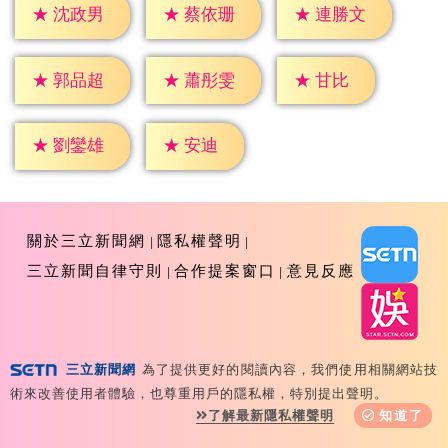
★
沈政男
★
蔡依珊
★
連勝文
★
甘比
★
郭品超
★
蕭彤雯
★
安迪
★
劉鑾雄
關於三立新聞網
隱私權聲明
三立新聞自律守則
合作提案窗口
意見反應
三立新聞網
為了提供更好的閱讀內容，我們使用相關網站技
Copyright ©2026 Sanlih E-Television All Rights
術來改善使用者體驗，也尊重用戶的隱私權，特別提出聲明。
Reserved 版權所有 盜用必究 台北市內湖區舊宗路一段159
了解最新隱私權聲明
知道了
號 02-8792-8888