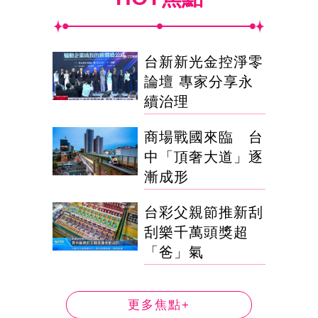
台新新光金控淨零
論壇 專家分享永
續治理
商場戰國來臨 台
中「頂奢大道」逐
漸成形
台彩父親節推新刮
刮樂千萬頭獎超
「爸」氣
更多焦點+