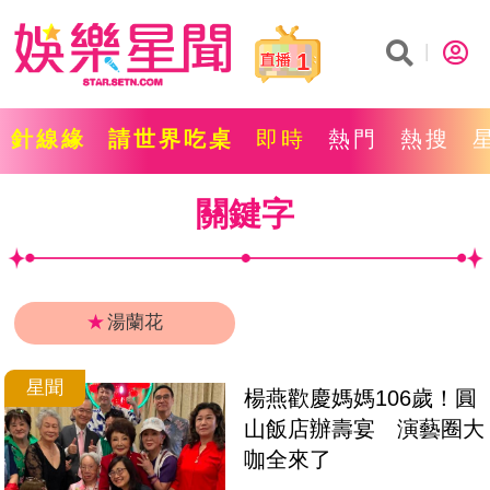
1
針線緣
請世界吃桌
即時
熱門
熱搜
關鍵字
★
湯蘭花
星聞
楊燕歡慶媽媽106歲！圓
山飯店辦壽宴　演藝圈大
咖全來了