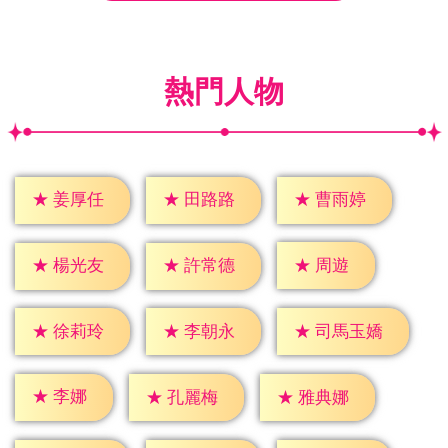
熱門人物
★
姜厚任
★
田路路
★
曹雨婷
★
周遊
★
楊光友
★
許常德
★
徐莉玲
★
李朝永
★
司馬玉嬌
★
李娜
★
孔麗梅
★
雅典娜