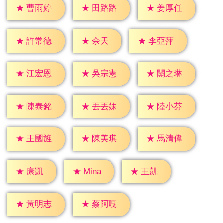
★
曹雨婷
★
田路路
★
姜厚任
★
余天
★
許常德
★
李亞萍
★
江宏恩
★
吳宗憲
★
關之琳
★
陳泰銘
★
丟丟妹
★
陸小芬
★
王國旌
★
陳美琪
★
馬清偉
★
康凱
★
王凱
★
Mina
★
黃明志
★
蔡阿嘎