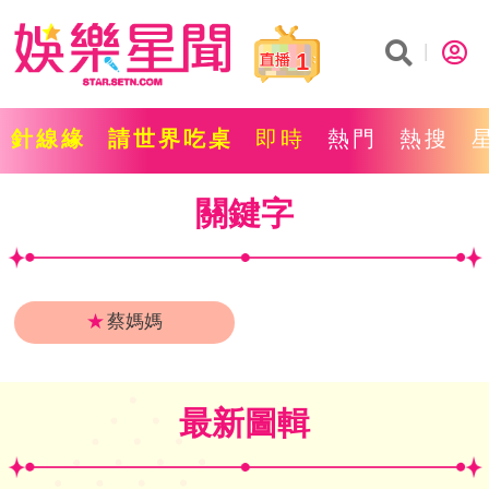
1
針線緣
請世界吃桌
即時
熱門
熱搜
關鍵字
★
蔡媽媽
最新圖輯