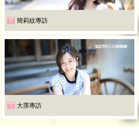
簡莉紋專訪
大霈專訪