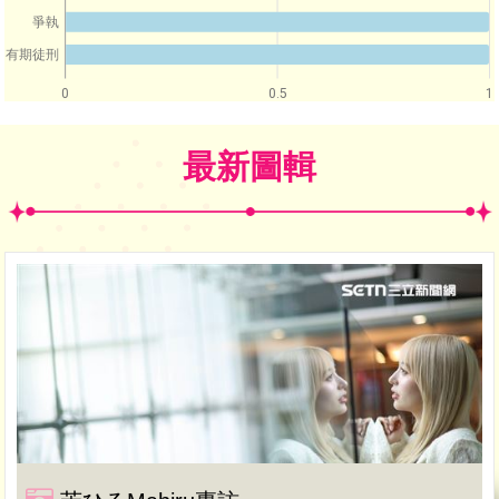
爭執
有期徒刑
0
0.5
1
最新圖輯