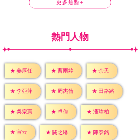
更多焦點+
熱門人物
★
余天
★
姜厚任
★
曹雨婷
★
李亞萍
★
周杰倫
★
田路路
★
卓偉
★
吳宗憲
★
潘瑋柏
★
宣云
★
關之琳
★
陳泰銘