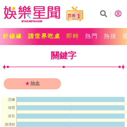
1
針線緣
請世界吃桌
即時
熱門
熱搜
關鍵字
★
抽血
恐嚇
嗆聲
提告
護理師