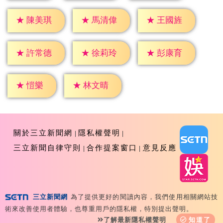
★
陳美琪
★
馬清偉
★
王國旌
★
許常德
★
徐莉玲
★
彭康育
★
愷樂
★
林文晴
關於三立新聞網
隱私權聲明
三立新聞自律守則
合作提案窗口
意見反應
三立新聞網
為了提供更好的閱讀內容，我們使用相關網站技
Copyright ©2026 Sanlih E-Television All Rights
術來改善使用者體驗，也尊重用戶的隱私權，特別提出聲明。
Reserved 版權所有 盜用必究 台北市內湖區舊宗路一段159
了解最新隱私權聲明
知道了