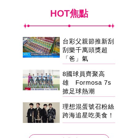
HOT焦點
台彩父親節推新刮
刮樂千萬頭獎超
「爸」氣
8國球員齊聚高
雄 Formosa 7s
掀足球熱潮
理想混蛋號召粉絲
跨海追星吃美食！