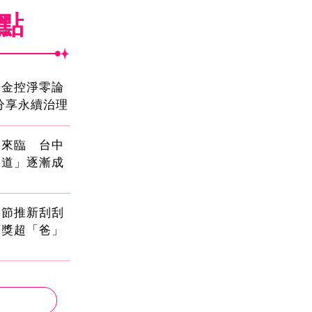
焦點
光金控淨零論
分享永續治理
國來臨 台中
大道」逐漸成
親節推新刮刮
頭獎超「爸」