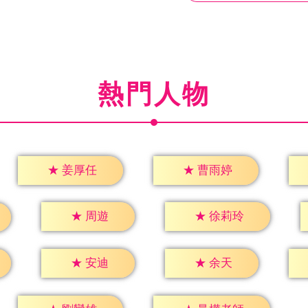
熱門人物
★
姜厚任
★
曹雨婷
★
周遊
★
徐莉玲
★
安迪
★
余天