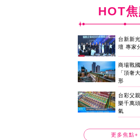
HOT
台新新
壇 專家
商場戰
「頂奢
形
台彩父
樂千萬
氣
更多焦點+