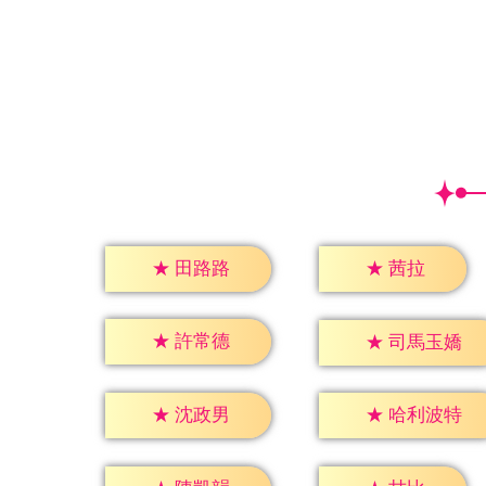
★
茜拉
★
田路路
★
許常德
★
司馬玉嬌
★
沈政男
★
哈利波特