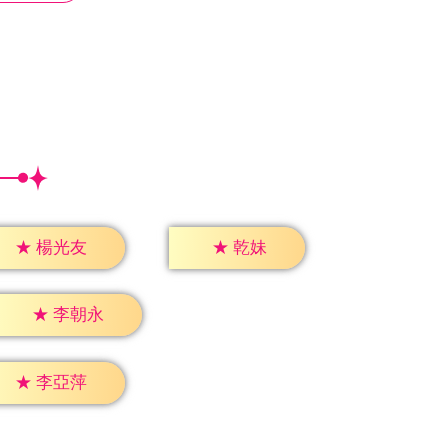
★
乾妹
★
楊光友
★
李朝永
★
李亞萍