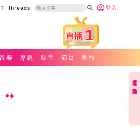
YT
threads
登入
1
音樂
專題
影音
節目
圖輯
直播✦活動