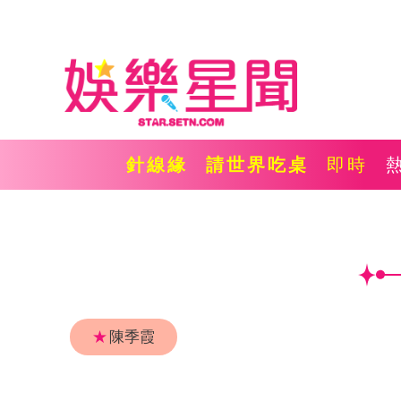
針線緣
請世界吃桌
即時
★
陳季霞