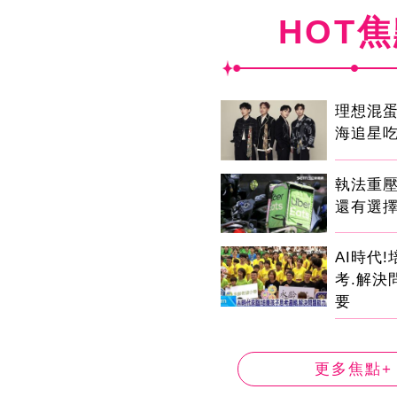
HOT
理想混
海追星
執法重
還有選
AI時代
考.解決
要
更多焦點+