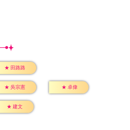
★
田路路
★
卓偉
★
吳宗憲
★
建文