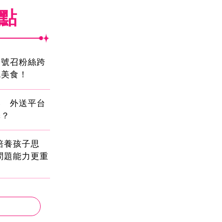
焦點
蛋號召粉絲跨
吃美食！
壓 外送平台
擇？
!培養孩子思
問題能力更重