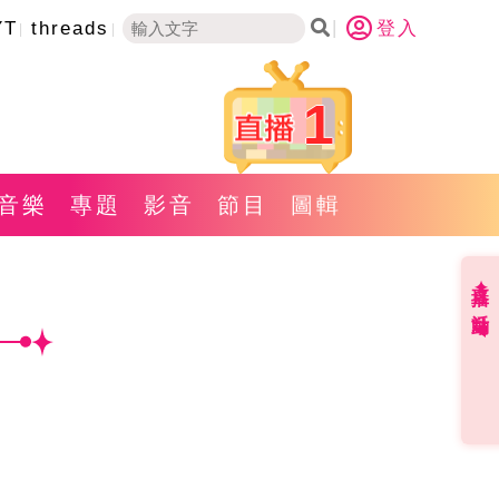
YT
threads
登入
1
音樂
專題
影音
節目
圖輯
直播✦活動