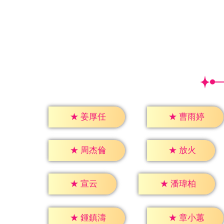
★
姜厚任
★
曹雨婷
★
放火
★
周杰倫
★
宣云
★
潘瑋柏
★
鍾鎮濤
★
章小蕙