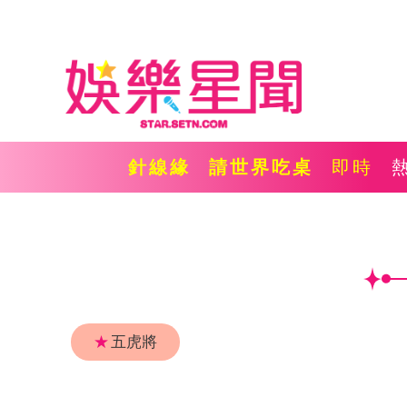
針線緣
請世界吃桌
即時
★
五虎將