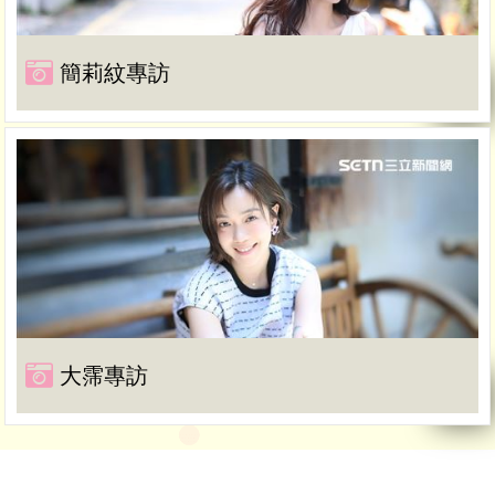
簡莉紋專訪
大霈專訪