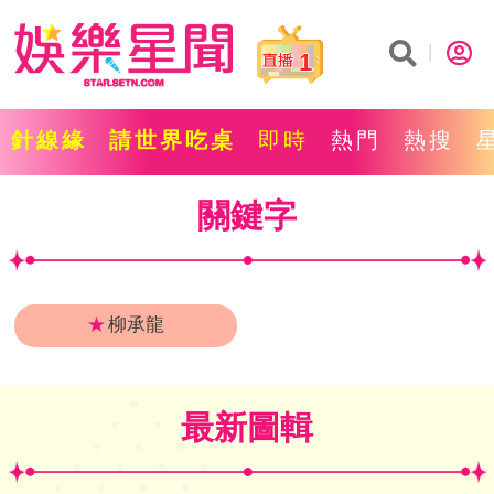
1
針線緣
請世界吃桌
即時
熱門
熱搜
關鍵字
★
柳承龍
最新圖輯