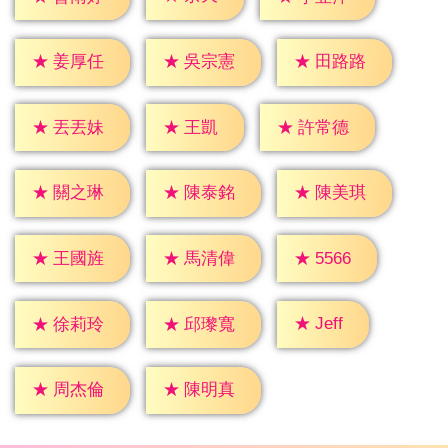
★
姜厚任
★
吳宗憲
★
田路路
★
王凱
★
丟丟妹
★
許常德
★
關之琳
★
陳泰銘
★
陳美琪
★
5566
★
王國旌
★
馬清偉
★
Jeff
★
徐莉玲
★
邱瓈寬
★
周杰倫
★
陳明真