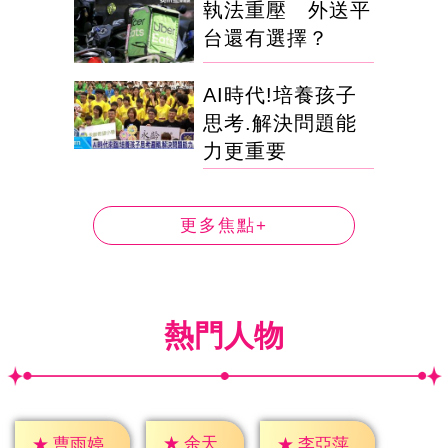
執法重壓 外送平
台還有選擇？
AI時代!培養孩子
思考.解決問題能
力更重要
更多焦點+
熱門人物
★
余天
★
曹雨婷
★
李亞萍