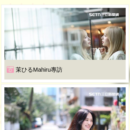
茉ひるMahiru專訪