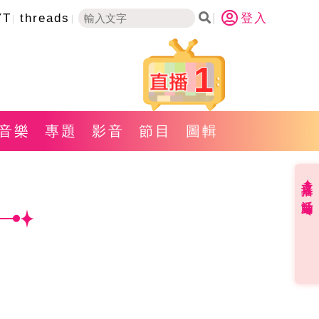
YT
threads
登入
1
音樂
專題
影音
節目
圖輯
直播✦活動