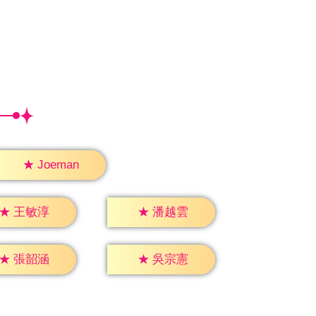
★
Joeman
★
王敏淳
★
潘越雲
★
張韶涵
★
吳宗憲