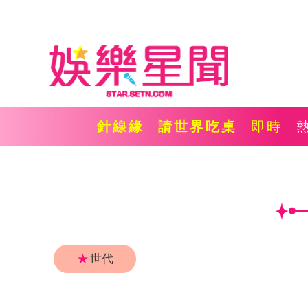
針線緣
請世界吃桌
即時
★
世代