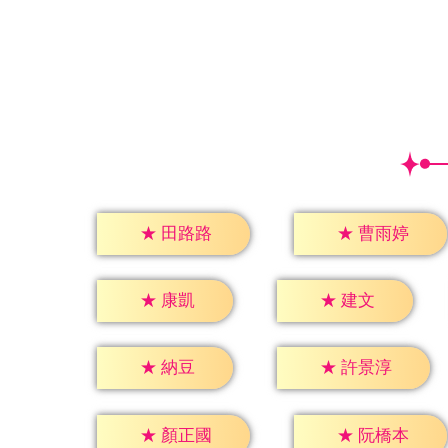
★
田路路
★
曹雨婷
★
康凱
★
建文
★
納豆
★
許景淳
★
顏正國
★
阮橋本