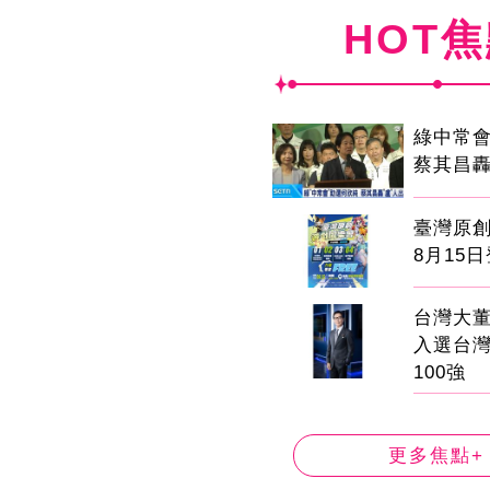
HOT
綠中常
蔡其昌轟
臺灣原
8月15
台灣大董
入選台
100強
更多焦點+