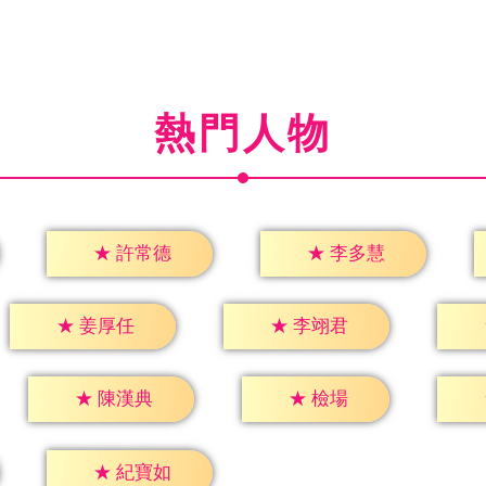
熱門人物
★
許常德
★
李多慧
★
姜厚任
★
李翊君
★
檢場
★
陳漢典
★
紀寶如