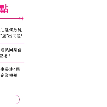
焦點
會助選何欣純
"盧"出問題!
創遊戲同樂會
日登場！
事長連4屆
灣企業領袖