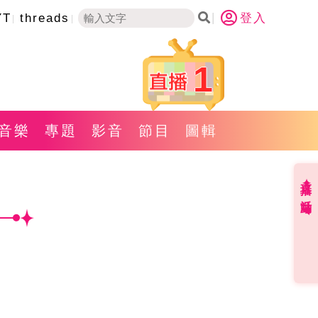
YT
threads
登入
1
音樂
專題
影音
節目
圖輯
直播✦活動