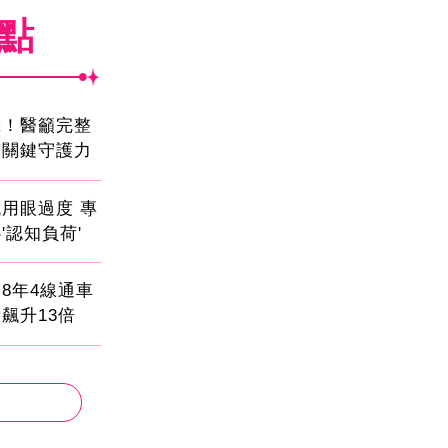
焦點
機！醫籲完整
有關鍵守護力
用眼過度 專
'認知負荷'
8年4線通車
飆升13倍