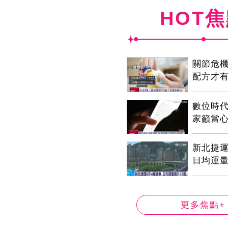
HOT
關節危
配方才
數位時代
家籲當心
新北捷運
日均運量
更多焦點+