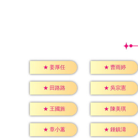
★
姜厚任
★
曹雨婷
★
田路路
★
吳宗憲
★
王國旌
★
陳美琪
★
章小蕙
★
鍾鎮濤