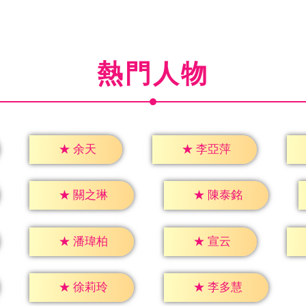
熱門人物
★
余天
★
李亞萍
★
關之琳
★
陳泰銘
★
宣云
★
潘瑋柏
★
徐莉玲
★
李多慧