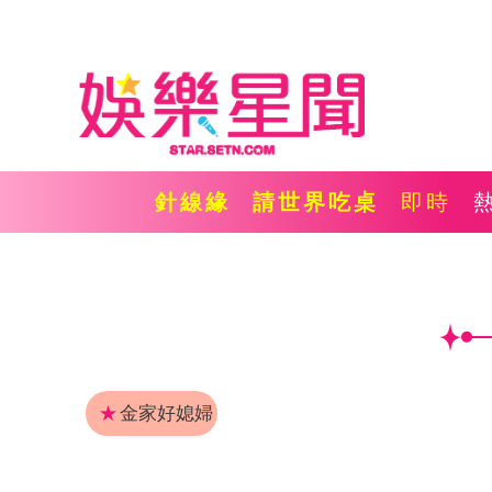
針線緣
請世界吃桌
即時
★
金家好媳婦