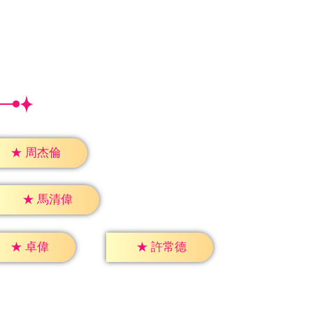
★
周杰倫
★
馬清偉
★
卓偉
★
許常德