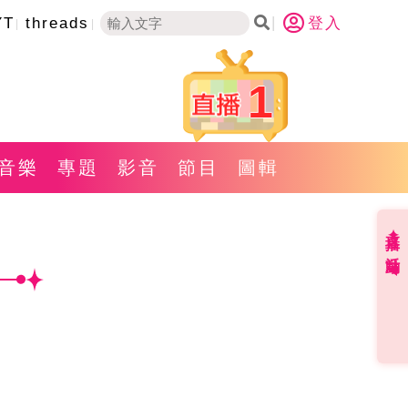
YT
threads
登入
1
音樂
專題
影音
節目
圖輯
直播✦活動