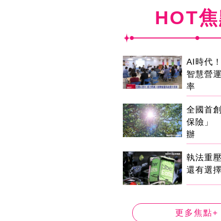
HOT
AI時代
智慧營
率
全國首
保險」 
辦
執法重
還有選
更多焦點+