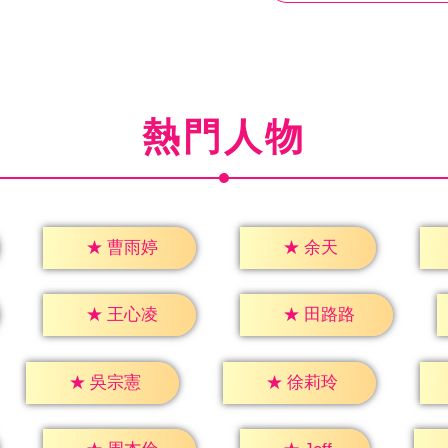
熱門人物
★
余天
★
曹雨婷
★
王心凌
★
田路路
★
吳宗憲
★
徐莉玲