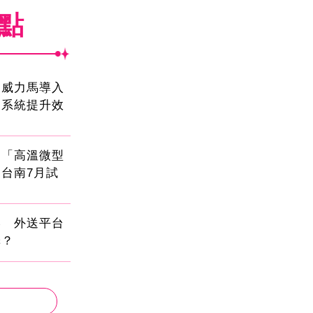
焦點
！威力馬導入
運系統提升效
創「高溫微型
台南7月試
壓 外送平台
擇？