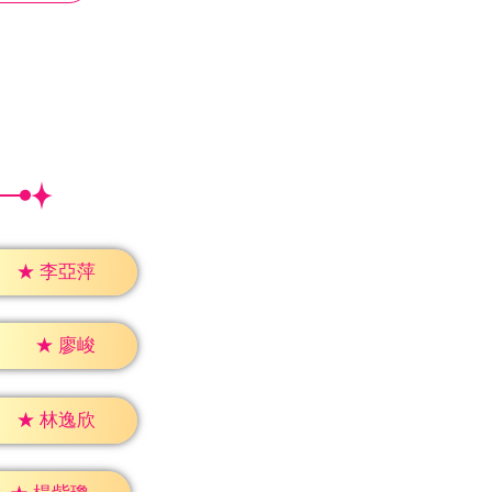
★
李亞萍
★
廖峻
★
林逸欣