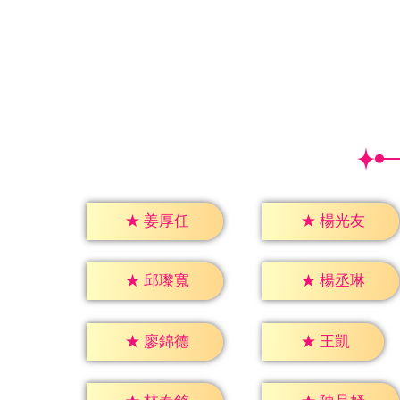
★
姜厚任
★
楊光友
★
邱瓈寬
★
楊丞琳
★
王凱
★
廖錦德