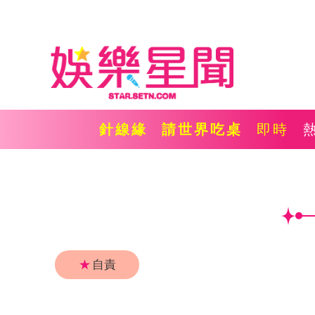
針線緣
請世界吃桌
即時
★
自責